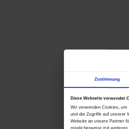
P
r
I
o
n
s
s
p
p
e
i
r
k
a
t
Zustimmung
t
b
i
o
e
Diese Webseite verwendet 
n
s
f
Wir verwenden Cookies, um I
t
ü
und die Zugriffe auf unserer
e
r
Website an unsere Partner fü
z
l
möglicherweise mit weiteren