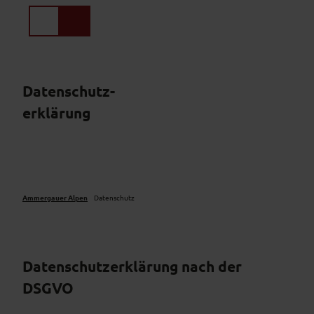
Z
u
Suche
Menü
m
I
n
h
Datenschutz-
a
erklärung
l
t
Ammergauer Alpen
Datenschutz
Datenschutzerklärung nach der
DSGVO