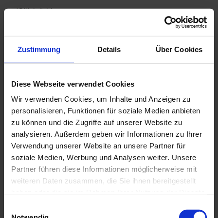
*Pflichtfeld
Für die Verarbeitung der Daten wird im Rahmen des
Absende-Vorgangs Ihre Einwilligung eingeholt und auf diese
Datenschutzerklärung verwiesen.
Zustimmung
Details
Über Cookies
7.2 Rechtsgrundlage für die Datenverarbeitung
Rechtsgrundlage für die Verarbeitung Ihrer
Diese Webseite verwendet Cookies
personenbezogenen Daten ist bei Vorliegen einer
Wir verwenden Cookies, um Inhalte und Anzeigen zu
Einwilligung des Nutzers Art. 6 Abs. 1 lit. a EU-DSGVO.
personalisieren, Funktionen für soziale Medien anbieten
7.3 Zweck der Datenverareitung
zu können und die Zugriffe auf unserer Website zu
analysieren. Außerdem geben wir Informationen zu Ihrer
Im Rahmen von Buchungen werden die von Ihnen
Verwendung unserer Website an unsere Partner für
mitgeteilten Daten auch zur Buchungsabwicklung
verwendet. Zu diesem Zweck erfolgt, soweit erforderlich,
soziale Medien, Werbung und Analysen weiter. Unsere
eine Weitergabe Ihrer Daten an andere Unternehmen, z. B.
Partner führen diese Informationen möglicherweise mit
an die von Ihnen gebuchte Unterkunft. Diese Unternehmen
weiteren Daten zusammen, die Sie ihnen bereitgestellt
dürfen Ihre Daten zur Auftragsabwicklung nutzen.
haben oder die sie im Rahmen Ihrer Nutzung der Dienste
gesammelt haben.
7.4 Dauer der Speicherung
E
Notwendig