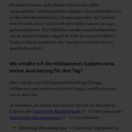
Du kannst Deinen gefundenen Müll an den dafür
vorgesehenen Sammelpunkten ablegen. Diese befinden sich
an den Wanderparkplätzen (Ausgangspunkte der Touren)
und sind mit einem Schild mit dem Valley Green Up Logo
gekennzeichnet. Die Mülltüten werden anschließend von
uns an diesen Punkten abgeholt. Falls Du etwas Größeres
finden solltest, merke Dir den Standort und teile ihn uns
anschließend mit.
Wo erhalte ich die Müllsammel-Gadgets bzw.
meine Ausrüstung für den Tag?
Alles, was Du zum Müllsammeln benötigst (Zange,
Müllbeutel und weitere nützliche Dinge), erhältst Du von
uns in der Früh.
Je nachdem, wo Deine Tour startet, kannst Du das Starter-
Paket in der
Tourist-Info Bad Kohlgrub
(9 - 12 Uhr) oder in der
Tourist-Info Oberammergau
(7 - 12 Uhr) abholen:
Abholung Oberammergau → Touren mit Startpunkt in