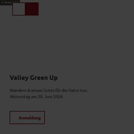
Z
© Andreas Vigl
u
Suche
Menü
m
I
n
h
a
l
t
Valley Green Up
Wandern & etwas Gutes für die Natur tun.
Aktionstag am 20. Juni 2026
Anmeldung