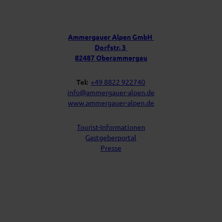
P
e
o
s
r
t
u
f
Ammergauer Alpen GmbH
a
n
Dorfstr. 3
c
s
h
82487 Oberammergau
Tel:
+49 8822 922740
info@ammergauer-alpen.de
www.ammergauer-alpen.de
Tourist-Informationen
Gastgeberportal
Presse
I
Y
F
L
n
o
a
i
s
u
c
n
t
t
e
k
a
u
b
e