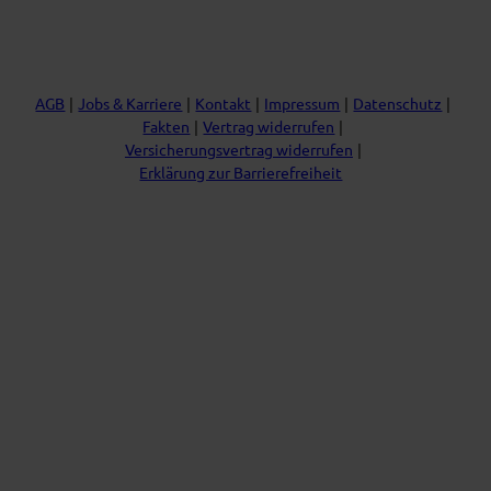
g
b
o
d
r
e
o
I
a
k
n
m
AGB
Jobs & Karriere
Kontakt
Impressum
Datenschutz
Fakten
Vertrag widerrufen
Versicherungsvertrag widerrufen
Erklärung zur Barrierefreiheit