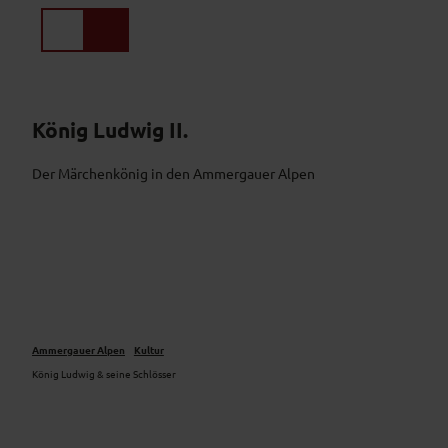
Z
u
Suche
Menü
m
I
n
h
König Ludwig II.
a
l
Der Märchenkönig in den Ammergauer Alpen
t
Ammergauer Alpen
Kultur
König Ludwig & seine Schlösser