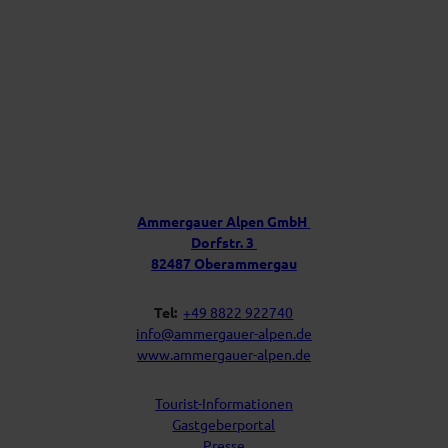
p
e
n
f
ü
r
D
e
i
Ü
n
b
P
e
o
s
r
t
u
f
Ammergauer Alpen GmbH
a
n
Dorfstr. 3
c
s
h
82487 Oberammergau
Tel:
+49 8822 922740
info@ammergauer-alpen.de
www.ammergauer-alpen.de
Tourist-Informationen
Gastgeberportal
Presse