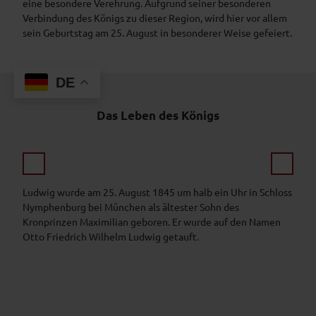
eine besondere Verehrung. Aufgrund seiner besonderen
Verbindung des Königs zu dieser Region, wird hier vor allem
sein Geburtstag am 25. August in besonderer Weise gefeiert.
DE
Das Leben des Königs
Ludwig wurde am 25. August 1845 um halb ein Uhr in Schloss
Kron
Nymphenburg bei München als ältester Sohn des
Nach
Kronprinzen Maximilian geboren. Er wurde auf den Namen
König
Otto Friedrich Wilhelm Ludwig getauft.
Kron