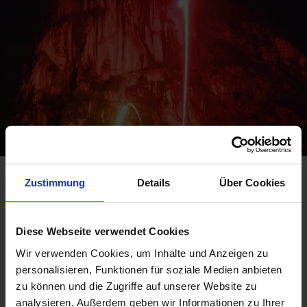
Zustimmung
Details
Über Cookies
König Ludwig Feuer
am Vorabend des Geburtstags des Märchenkönigs
Diese Webseite verwendet Cookies
König Ludwig II. liebte Oberammergau und die
Wir verwenden Cookies, um Inhalte und Anzeigen zu
Oberammergauer lieben ihn. Jedes Jahr
am Vorabend des
personalisieren, Funktionen für soziale Medien anbieten
Geburtstags, am 24. August,
lodern auf den Berggipfeln der
zu können und die Zugriffe auf unserer Website zu
Ammergauer Alpen Ludwigfeuer und am markanten
Hausberg Kofel
wird eine
brennende Königskrone
analysieren. Außerdem geben wir Informationen zu Ihrer