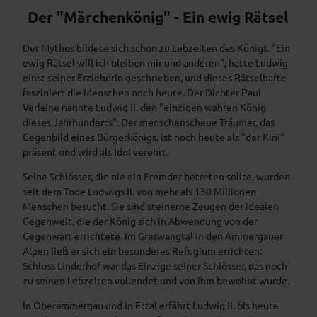
Der "Märchenkönig" - Ein ewig Rätsel
Der Mythos bildete sich schon zu Lebzeiten des Königs. "Ein
ewig Rätsel will ich bleiben mir und anderen", hatte Ludwig
einst seiner Erzieherin geschrieben, und dieses Rätselhafte
fasziniert die Menschen noch heute. Der Dichter Paul
Verlaine nannte Ludwig II. den "einzigen wahren König
dieses Jahrhunderts". Der menschenscheue Träumer, das
Gegenbild eines Bürgerkönigs, ist noch heute als "der Kini"
präsent und wird als Idol verehrt.
Seine Schlösser, die nie ein Fremder betreten sollte, wurden
seit dem Tode Ludwigs II. von mehr als 130 Millionen
Menschen besucht. Sie sind steinerne Zeugen der idealen
Gegenwelt, die der König sich in Abwendung von der
Gegenwart errichtete. Im Graswangtal in den Ammergauer
Alpen ließ er sich ein besonderes Refugium errichten:
Schloss Linderhof war das Einzige seiner Schlösser, das noch
zu seinen Lebzeiten vollendet und von ihm bewohnt wurde.
In Oberammergau und in Ettal erfährt Ludwig II. bis heute