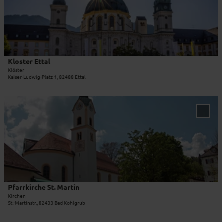
Merkl
r
a
hinzu
r
i
k
l
i
s
r
e
c
i
Kloster Ettal
© Julian Leitenstorfer
h
t
Klöster
Kaiser-Ludwig-Platz 1, 82488 Ettal
e
e
S
'
t
K
D
.
l
e
'Pfar
P
o
t
St. Ma
e
zur
s
a
Merkl
t
t
i
hinzu
e
e
l
r
r
s
u
E
e
n
t
i
Pfarrkirche St. Martin
© Ammergauer Alpen GmbH
d
t
t
Kirchen
P
St.-Martinstr., 82433 Bad Kohlgrub
a
e
a
l
'