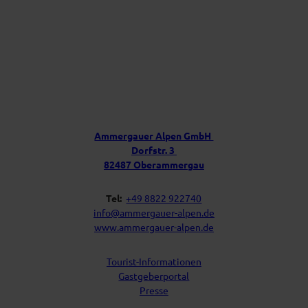
n
f
ü
r
D
e
i
Ü
n
b
P
e
o
s
r
t
u
f
Ammergauer Alpen GmbH
a
n
Dorfstr. 3
c
s
h
82487 Oberammergau
Tel:
+49 8822 922740
info@ammergauer-alpen.de
www.ammergauer-alpen.de
Tourist-Informationen
Gastgeberportal
Presse