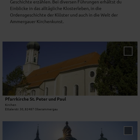
Geschichte erzählen. Bei diversen Führungen erhältst du
Einblicke in das alltägliche Klosterleben, in die
Ordensgeschichte der Klöster und auch in die Welt der
Ammergauer Kirchenkunst.
D
e
'Pfar
t
St. Pe
und P
a
zur
i
Merkl
l
hinzu
s
e
i
Pfarrkirche St. Peter und Paul
t
Kirchen
Ettalerstr. 30, 82487 Oberammergau
e
'
P
D
f
e
'Klos
a
t
Ettal'