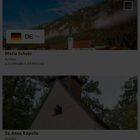
t
e
e
'Mari
e
r
t
Schut
n
Merkl
t
a
hinzu
a
r
i
u
u
l
DE
'
d
s
ö
i
e
f
s
i
Maria Schutz
Ammergauer Alpen GmbH |
CC-BY
f
k
t
Kirchen
n
u. Dorfstraße 6, 82488 Ettal
a
e
e
p
'
n
e
M
D
l
a
e
'St. A
l
r
t
Kapel
e
zur
i
a
Merkl
D
a
i
hinzu
i
S
l
c
c
s
k
h
e
e
u
i
St. Anna Kapelle
l
t
t
Kirchen