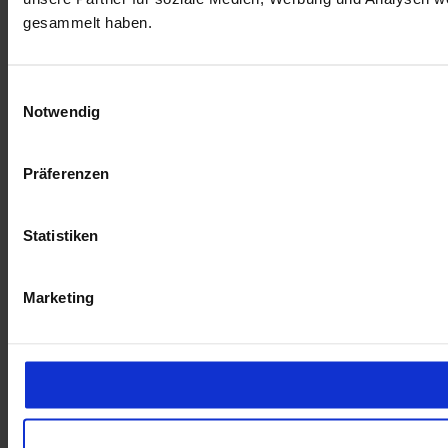
gesammelt haben.
E
Notwendig
i
n
w
Präferenzen
i
l
l
Statistiken
i
g
Marketing
u
n
g
s
a
u