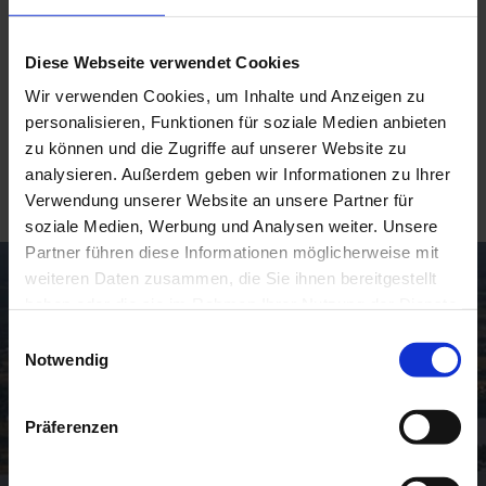
Infos & Angebote zum Meditationsweg
Diese Webseite verwendet Cookies
Wir verwenden Cookies, um Inhalte und Anzeigen zu
personalisieren, Funktionen für soziale Medien anbieten
Meditationsweg Blaues Land
zu können und die Zugriffe auf unserer Website zu
analysieren. Außerdem geben wir Informationen zu Ihrer
Schritt für Schritt zu mehr Gelassenheit & Achtsamkeit
Verwendung unserer Website an unsere Partner für
soziale Medien, Werbung und Analysen weiter. Unsere
Partner führen diese Informationen möglicherweise mit
weiteren Daten zusammen, die Sie ihnen bereitgestellt
haben oder die sie im Rahmen Ihrer Nutzung der Dienste
gesammelt haben.
E
Notwendig
i
n
w
Präferenzen
i
l