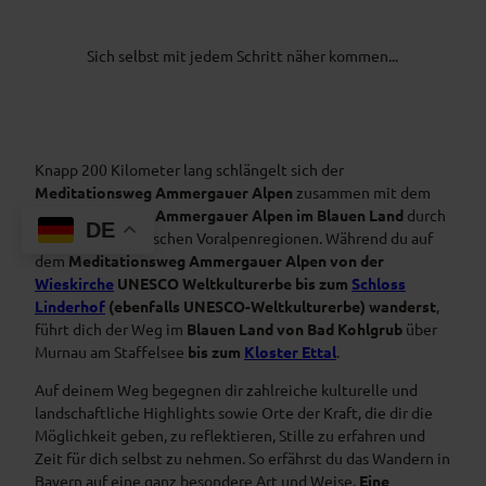
Sich selbst mit jedem Schritt näher kommen...
Knapp 200 Kilometer lang schlängelt sich der
Meditationsweg Ammergauer Alpen
zusammen mit dem
Meditationsweg Ammergauer Alpen im Blauen Land
durch
DE
die beiden bayerischen Voralpenregionen. Während du auf
dem
Meditationsweg Ammergauer Alpen
von der
Wieskirche
UNESCO Weltkulturerbe bis zum
Schloss
Linderhof
(ebenfalls UNESCO-Weltkulturerbe) wanderst
,
führt dich der Weg im
Blauen Land
von Bad Kohlgrub
über
Murnau am Staffelsee
bis zum
Kloster Ettal
.
Auf deinem Weg begegnen dir zahlreiche kulturelle und
landschaftliche Highlights sowie Orte der Kraft, die dir die
Möglichkeit geben, zu reflektieren, Stille zu erfahren und
Zeit für dich selbst zu nehmen. So erfährst du das Wandern in
Bayern auf eine ganz besondere Art und Weise.
Eine