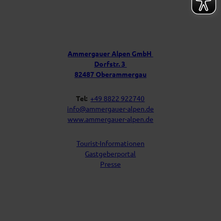
i
Ü
n
b
P
e
o
s
r
t
u
f
Ammergauer Alpen GmbH
a
n
Dorfstr. 3
c
s
h
82487 Oberammergau
Tel:
+49 8822 922740
info@ammergauer-alpen.de
www.ammergauer-alpen.de
Tourist-Informationen
Gastgeberportal
Presse
I
Y
F
L
n
o
a
i
s
u
c
n
t
t
e
k