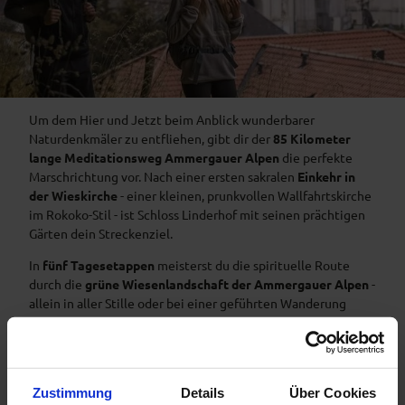
Um dem Hier und Jetzt beim Anblick wunderbarer
Naturdenkmäler zu entfliehen, gibt dir der
85 Kilometer
lange Meditationsweg Ammergauer Alpen
die perfekte
Marschrichtung vor. Nach einer ersten sakralen
Einkehr in
der Wieskirche
- einer kleinen, prunkvollen Wallfahrtskirche
im Rokoko-Stil - ist Schloss Linderhof mit seinen prächtigen
Gärten dein Streckenziel.
In
fünf Tagesetappen
meisterst du die spirituelle Route
durch die
grüne Wiesenlandschaft der Ammergauer Alpen
-
allein in aller Stille oder bei einer geführten Wanderung
durch einen Körpertherapeuten.
Etappen:
5 Tagesetappen
Länge:
ca. 85 km
Zustimmung
Details
Über Cookies