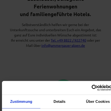
Ferienwohnungen
und familiengeführte Hotels.
Selbstverständlich helfen wir gerne bei der
Unterkunftssuche und unterbreiten Euch ein Angebot, das
ganz auf Eure individuellen Wünsche abgestimmt ist:
Ihr erreicht uns unter der
Tel. +49 8822 / 922740
oder per
Mail über
info@ammergauer-alpen.de
Zustimmung
Details
Über Cookies