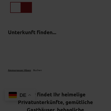
Z
u
Suche
Menü
m
I
n
h
Unterkunft finden...
a
l
t
Ammergauer Alpen
Buchen
Hier findet Ihr heimelige
DE
Privatunterkünfte, gemütliche
Gasthäuser, behagliche