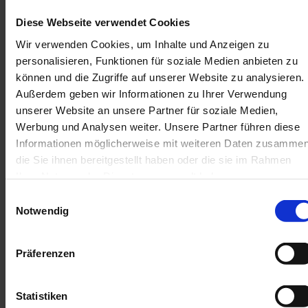
Diese Webseite verwendet Cookies
P
r
Wir verwenden Cookies, um Inhalte und Anzeigen zu
I
o
personalisieren, Funktionen für soziale Medien anbieten zu
n
s
s
können und die Zugriffe auf unserer Website zu analysieren.
p
p
Außerdem geben wir Informationen zu Ihrer Verwendung
i
e
r
unserer Website an unsere Partner für soziale Medien,
k
a
Werbung und Analysen weiter. Unsere Partner führen diese
t
t
i
b
Informationen möglicherweise mit weiteren Daten zusammen
o
e
n
die Sie ihnen bereitgestellt haben oder die sie im Rahmen
f
s
Ihrer Nutzung der Dienste gesammelt haben.
ü
t
r
E
z
e
u
Notwendig
i
l
H
l
n
a
u
N
u
w
s
Präferenzen
e
n
e
i
A
w
g
l
m
s
m
l
Statistiken
l
e