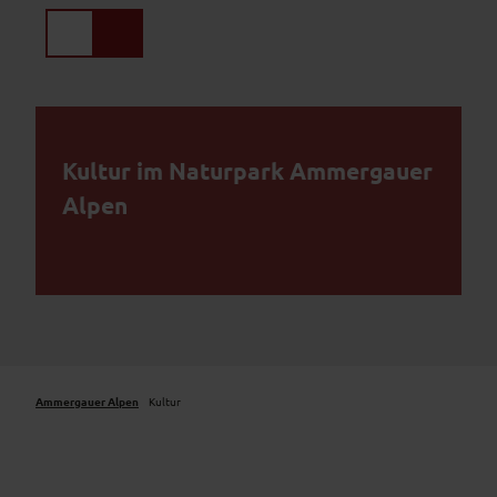
Z
u
Suche
Menü
m
I
n
h
a
Kultur im Naturpark Ammergauer
l
t
Alpen
Ammergauer Alpen
Kultur