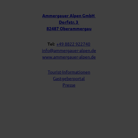
s
r
t
u
f
Ammergauer Alpen GmbH
a
n
Dorfstr. 3
c
s
h
82487 Oberammergau
Tel:
+49 8822 922740
info@ammergauer-alpen.de
www.ammergauer-alpen.de
Tourist-Informationen
Gastgeberportal
Presse
I
Y
F
L
n
o
a
i
s
u
c
n
t
t
e
k
a
u
b
e
g
b
o
d