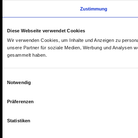
Zustimmung
Diese Webseite verwendet Cookies
Wir verwenden Cookies, um Inhalte und Anzeigen zu personal
unsere Partner für soziale Medien, Werbung und Analysen we
gesammelt haben.
E
Notwendig
i
n
w
Präferenzen
i
l
l
Statistiken
i
g