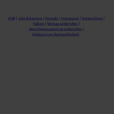
r
e
o
I
a
k
n
m
AGB
Jobs & Karriere
Kontakt
Impressum
Datenschutz
Fakten
Vertrag widerrufen
Versicherungsvertrag widerrufen
Erklärung zur Barrierefreiheit