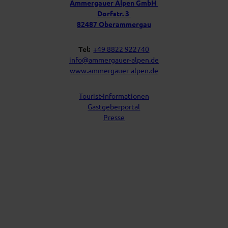
Ammergauer Alpen GmbH
a
n
Dorfstr. 3
c
s
h
82487 Oberammergau
Tel:
+49 8822 922740
info@ammergauer-alpen.de
www.ammergauer-alpen.de
Tourist-Informationen
Gastgeberportal
Presse
I
Y
F
L
n
o
a
i
s
u
c
n
t
t
e
k
a
u
b
e
g
b
o
d
r
e
o
I
a
k
n