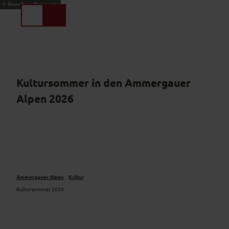
Z
© Simon Bauer Photography
u
Suche
Menü
m
I
n
h
a
l
Kultursommer in den Ammergauer
t
Alpen 2026
Ammergauer Alpen
Kultur
Kultursommer 2026