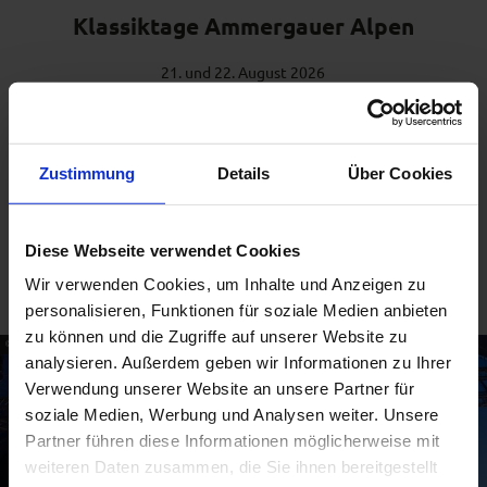
Klassiktage Ammergauer Alpen
21. und 22. August 2026
Ein eigens kuratiertes Kammermusikprogramm bildet den
Einstieg in die Klassiktage Ammergauer Alpen. Am zweiten
Abend stellt “SeppDeppSeptett” der Kammermusik eine
Zustimmung
Details
Über Cookies
musikalisch-komödiantische Kombination aus Tanz, Gesang,
Blasmusik, Schlager, Jazz und Kabarett gegenüber. Ganz
ohne Noten, dafür gerne mal spontan.
Diese Webseite verwendet Cookies
weitere Informationen
Wir verwenden Cookies, um Inhalte und Anzeigen zu
personalisieren, Funktionen für soziale Medien anbieten
zu können und die Zugriffe auf unserer Website zu
© Passionstheater, Sebastian Schulte
analysieren. Außerdem geben wir Informationen zu Ihrer
Verwendung unserer Website an unsere Partner für
soziale Medien, Werbung und Analysen weiter. Unsere
Partner führen diese Informationen möglicherweise mit
weiteren Daten zusammen, die Sie ihnen bereitgestellt