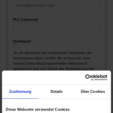
PLZ (optional)
Einwilligung*
Ja, ich abonniere den kostenlosen Newsletter der
Ammergauer Alpen GmbH. Mir ist bewusst, dass
mein(e) Daten/Nutzungsverhalten elektronisch
gespeichert und zum Zweck der Verbesserung des
Kundenservices ausgewertet und verarbeitet werden
und, dass ich mich jederzeit abmelden kann. Meine
Daten dürfen nicht an Dritte weitergegeben werden.
Ich kann jederzeit Einblick in meine Daten verlangen
Zustimmung
Details
Über Cookies
sowie jederzeit der Speicherung meiner Daten
widersprechen und sie löschen lassen.
Diese Webseite verwendet Cookies
Newsletter Passiontheater und Passionsspiele