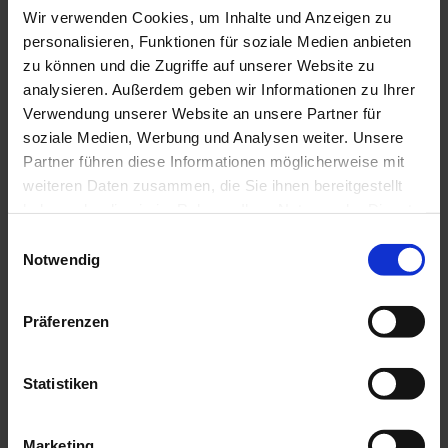
Wir verwenden Cookies, um Inhalte und Anzeigen zu
personalisieren, Funktionen für soziale Medien anbieten
Ich möchte auch den Newsletter der Passionstheater
GmbH sowie der Passionsspiele Oberammergau
zu können und die Zugriffe auf unserer Website zu
erhalten und über aktuelle Themen per Mail informiert
analysieren. Außerdem geben wir Informationen zu Ihrer
werden. Diese Einwilligung kann jederzeit widerrufen
Verwendung unserer Website an unsere Partner für
werden.
soziale Medien, Werbung und Analysen weiter. Unsere
Partner führen diese Informationen möglicherweise mit
Anmelden
weiteren Daten zusammen, die Sie ihnen bereitgestellt
haben oder die sie im Rahmen Ihrer Nutzung der Dienste
gesammelt haben.
E
Notwendig
Du möchtest unseren Newsletter abstellen? Dann klick
i
einfach
hier
n
w
Präferenzen
i
l
l
Statistiken
i
g
Marketing