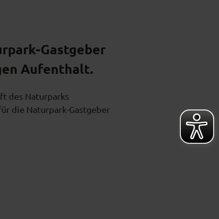
urpark-Gastgeber
gen Aufenthalt.
aft des Naturparks
für die Naturpark-Gastgeber