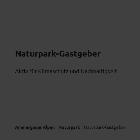
Z
Naturpark
Aktiv
Kultur
Nat
u
m
I
n
h
Naturpark-Gastgeber
a
l
Aktiv für Klimaschutz und Nachhaltigkeit
t
Ammergauer Alpen
Naturpark
Naturpark-Gastgeber