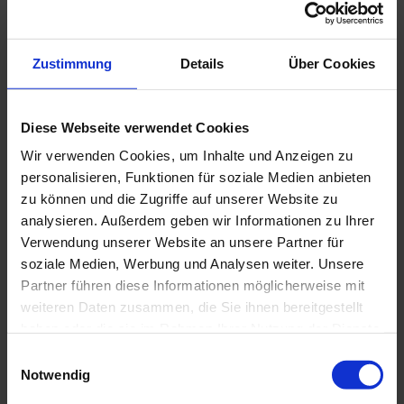
unter anderem die Wirkung bei Stoffwechselproblemen,
Gelenkschmerzen und psychischen Belastungen. In der
zweiten Episode widmet sie sich der Frage, wie das
Bergkiefern-Hochmoor bei unerfülltem Kinderwunsch
Zustimmung
Details
Über Cookies
unterstützen kann.
Diese Webseite verwendet Cookies
Wir verwenden Cookies, um Inhalte und Anzeigen zu
Andrea und Martin vom Bad Kohlgruber Bio-Kurhotel
moor&mehr zeigen die vielseitigen Kräfte des Bergkiefern
personalisieren, Funktionen für soziale Medien anbieten
Hochmoores auf. Von der Wirkung auf die mentale
zu können und die Zugriffe auf unserer Website zu
Gesundheit, über Entgiftung bis hin zum unerfüllten
analysieren. Außerdem geben wir Informationen zu Ihrer
Kinderwunsch.
Verwendung unserer Website an unsere Partner für
soziale Medien, Werbung und Analysen weiter. Unsere
Partner führen diese Informationen möglicherweise mit
weiteren Daten zusammen, die Sie ihnen bereitgestellt
Anton Gundlfinger vom Kurhotel Sonnen in Bad Kohlgrub
erklärt, wie das Moor im Naturpark Ammergauer Alpen über
haben oder die sie im Rahmen Ihrer Nutzung der Dienste
Jahrtausende entstanden ist. Der Experte gibt Einblicke in
gesammelt haben.
E
die Geschichte der Moornutzung in der Region sowie
Notwendig
i
darüber, wie das Moor für den Gast aufbereitet wird.
n