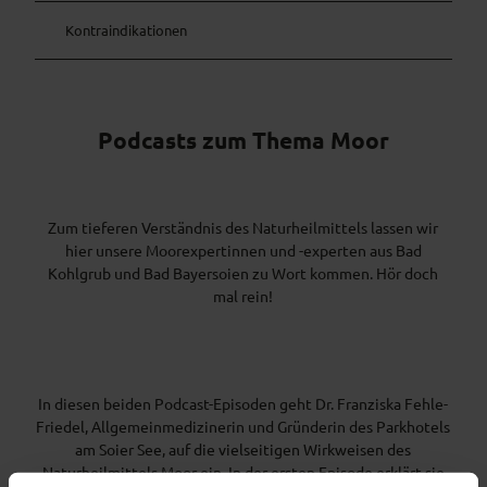
Kontraindikationen
Podcasts zum Thema Moor
Zum tieferen Verständnis des Naturheilmittels lassen wir
hier unsere Moorexpertinnen und -experten aus Bad
Kohlgrub und Bad Bayersoien zu Wort kommen. Hör doch
mal rein!
In diesen beiden Podcast-Episoden geht Dr. Franziska Fehle-
Friedel, Allgemeinmedizinerin und Gründerin des Parkhotels
am Soier See, auf die vielseitigen Wirkweisen des
Naturheilmittels Moor ein. In der ersten Episode erklärt sie