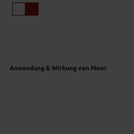
Z
u
Suche
Menü
m
I
n
h
a
l
t
Anwendung & Wirkung von Moor