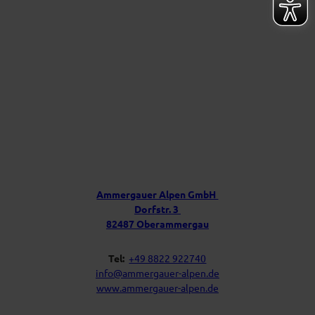
e
r
r
A
l
p
e
n
f
ü
r
D
e
i
Ü
n
b
P
e
o
s
r
t
u
f
Ammergauer Alpen GmbH
a
n
Dorfstr. 3
c
s
h
82487 Oberammergau
Tel:
+49 8822 922740
info@ammergauer-alpen.de
www.ammergauer-alpen.de