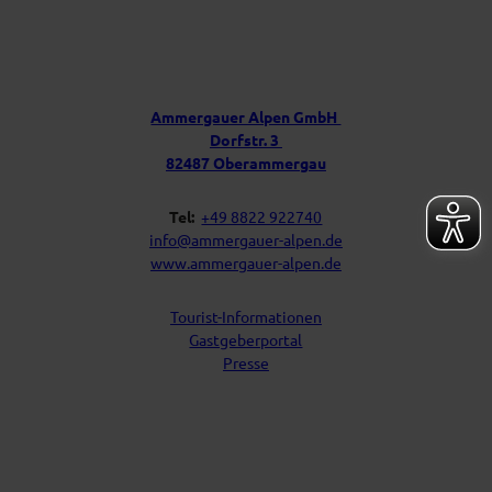
i
Ü
n
b
P
e
o
s
r
t
u
f
Ammergauer Alpen GmbH
a
n
Dorfstr. 3
c
s
h
82487 Oberammergau
Tel:
+49 8822 922740
info@ammergauer-alpen.de
www.ammergauer-alpen.de
Tourist-Informationen
Gastgeberportal
Presse
I
Y
F
L
n
o
a
i
s
u
c
n
t
t
e
k