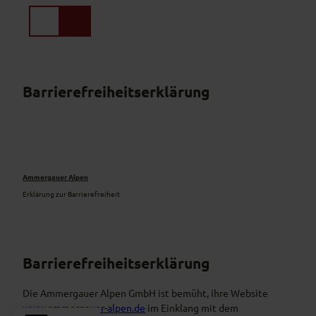
Z
u
Suche
Menü
m
I
n
h
Barrierefreiheitserklärung
a
l
t
Ammergauer Alpen
Erklärung zur Barrierefreiheit
Barrierefreiheitserklärung
Die Ammergauer Alpen GmbH ist bemüht, ihre Website
www.ammergauer-alpen.de
im Einklang mit dem