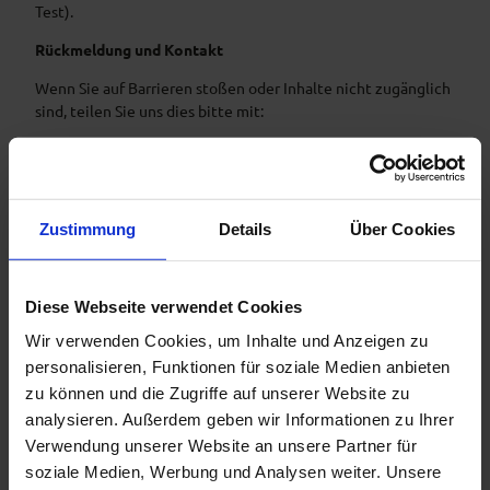
Test).
Rückmeldung und Kontakt
Wenn Sie auf Barrieren stoßen oder Inhalte nicht zugänglich
sind, teilen Sie uns dies bitte mit:
Ammergauer Alpen GmbH
E-Mail:
info@ammergauer-alpen.de
Telefon: +49 8822 922740
Anschrift: Dorfstr.3, 82487 Oberammergau
Zustimmung
Details
Über Cookies
Schlichtungsverfahren
Sollten Sie keine zufriedenstellende Antwort innerhalb von
Diese Webseite verwendet Cookies
6 Wochen erhalten, können Sie sich an die
Schlichtungsstelle gemäß § 16 BFSG wenden:
Wir verwenden Cookies, um Inhalte und Anzeigen zu
personalisieren, Funktionen für soziale Medien anbieten
Schlichtungsstelle BGG beim Bundesbeauftragten für die
zu können und die Zugriffe auf unserer Website zu
Belange von Menschen mit Behinderungen
analysieren. Außerdem geben wir Informationen zu Ihrer
www.schlichtungsstelle-bgg.de
Verwendung unserer Website an unsere Partner für
soziale Medien, Werbung und Analysen weiter. Unsere