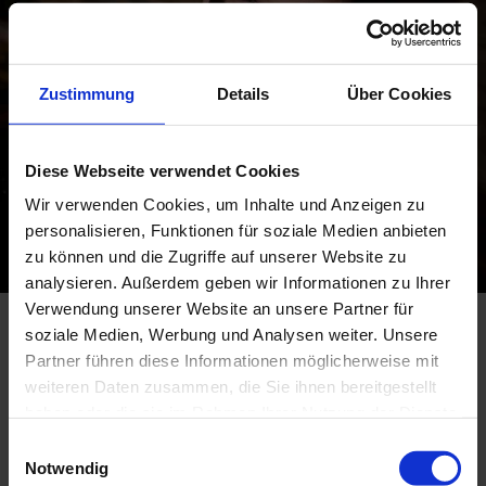
Zustimmung
Details
Über Cookies
Diese Webseite verwendet Cookies
Wir verwenden Cookies, um Inhalte und Anzeigen zu
personalisieren, Funktionen für soziale Medien anbieten
zu können und die Zugriffe auf unserer Website zu
analysieren. Außerdem geben wir Informationen zu Ihrer
Verwendung unserer Website an unsere Partner für
soziale Medien, Werbung und Analysen weiter. Unsere
Partner führen diese Informationen möglicherweise mit
weiteren Daten zusammen, die Sie ihnen bereitgestellt
Kurzweiliger Urlaub in Bad Kohlgrub
haben oder die sie im Rahmen Ihrer Nutzung der Dienste
gesammelt haben.
E
Notwendig
i
Der Veranstaltungskalender in Bad Kohlgrub ist gut gefüllt.