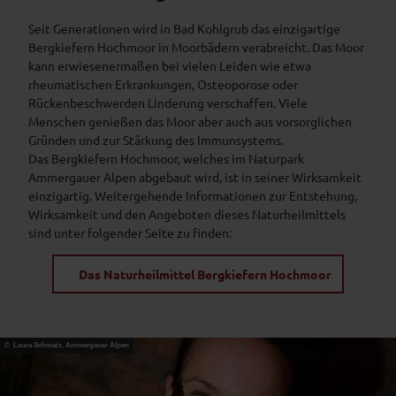
c
Seit Generationen wird in Bad Kohlgrub das einzigartige
h
Bergkiefern Hochmoor in Moorbädern verabreicht. Das Moor
w
kann erwiesenermaßen bei vielen Leiden wie etwa
e
rheumatischen Erkrankungen, Osteoporose oder
b
Rückenbeschwerden Linderung verschaffen. Viele
e
Menschen genießen das Moor aber auch aus vorsorglichen
b
Gründen und zur Stärkung des Immunsystems.
a
Das Bergkiefern Hochmoor, welches im Naturpark
h
Ammergauer Alpen abgebaut wird, ist in seiner Wirksamkeit
n
einzigartig. Weitergehende Informationen zur Entstehung,
Wirksamkeit und den Angeboten dieses Naturheilmittels
sind unter folgender Seite zu finden:
Das Naturheilmittel Bergkiefern Hochmoor
© Laura Schmatz, Ammergauer Alpen