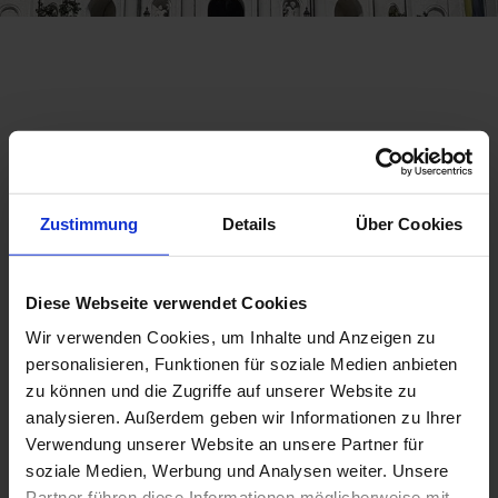
Kloster Ettal
Zustimmung
Details
Über Cookies
Mit seiner imposanten barocken Basilika und der Rokoko-
Sakristei ist Kloster Ettal weit über die Grenzen Bayerns
bekannt. Als Einlösung eines Gelübdes wegen seiner
Diese Webseite verwendet Cookies
wohlbehaltenen Rückkehr nach Bayern
gründete Kaiser
Ludwig der Bayer 1330
das Benediktinerkloster Ettal. Mit
Wir verwenden Cookies, um Inhalte und Anzeigen zu
der frommen Gelöbnisstiftung waren praktische Zwecke
personalisieren, Funktionen für soziale Medien anbieten
verbunden, wie die Sicherung der Verkehrswege, die
zu können und die Zugriffe auf unserer Website zu
Erschließung der Gegend und die Errichtung einer Stiftung
analysieren. Außerdem geben wir Informationen zu Ihrer
für Ritter und ihre Frauen. Die Fertigstellung der Kirche war
Verwendung unserer Website an unsere Partner für
im Jahre 1370 nach 40-jähriger Bauzeit.
soziale Medien, Werbung und Analysen weiter. Unsere
Partner führen diese Informationen möglicherweise mit