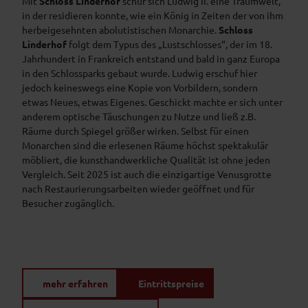
Mit
Schloss Linderhof
schuf sich Ludwig II. eine Traumwelt,
in der residieren konnte, wie ein König in Zeiten der von ihm
herbeigesehnten abolutistischen Monarchie.
Schloss
Linderhof
folgt dem Typus des „Lustschlosses“, der im 18.
Jahrhundert in Frankreich entstand und bald in ganz Europa
in den Schlossparks gebaut wurde. Ludwig erschuf hier
jedoch keineswegs eine Kopie von Vorbildern, sondern
etwas Neues, etwas Eigenes. Geschickt machte er sich unter
anderem optische Täuschungen zu Nutze und ließ z.B.
Räume durch Spiegel größer wirken. Selbst für einen
Monarchen sind die erlesenen Räume höchst spektakulär
möbliert, die kunsthandwerkliche Qualität ist ohne jeden
Vergleich. Seit 2025 ist auch die einzigartige Venusgrotte
nach Restaurierungsarbeiten wieder geöffnet und für
Besucher zugänglich.
mehr erfahren
Eintrittspreise