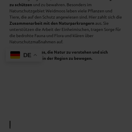
zu schützen
und zu bewahren. Besonders im
Naturschutzgebiet Weidmoos leben viele Pflanzen und
Tiere, die auf den Schutz angewiesen sind. Hier zahlt sich die
Zusammenarbeit mit den Naturparkrangern
aus. Sie
unterstützen die Arbeit der Einheimischen, tragen Sorge für
die bedrohte Fauna und Flora und klären über
Naturschutzmaßnahmen auf.
Ganz wichtig ist es, die Natur zu verstehen und sich
DE
naturverträglich in der Region zu bewegen.
e
-
N
c
a
a
c
r
h
h
s
© Si
mon
a
Bauer
h
l