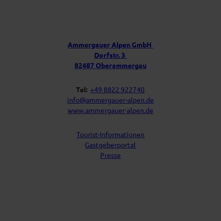
n
b
P
e
o
s
r
t
u
f
Ammergauer Alpen GmbH
a
n
Dorfstr. 3
c
s
h
82487 Oberammergau
Tel:
+49 8822 922740
info@ammergauer-alpen.de
www.ammergauer-alpen.de
Tourist-Informationen
Gastgeberportal
Presse
I
Y
F
L
n
o
a
i
s
u
c
n
t
t
e
k