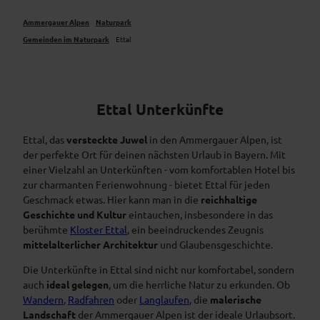
Ammergauer Alpen
Naturpark
Gemeinden im Naturpark
Ettal
Ettal Unterkünfte
Ettal, das
versteckte Juwel
in den Ammergauer Alpen, ist
der perfekte Ort für deinen nächsten Urlaub in Bayern. Mit
einer Vielzahl an Unterkünften - vom komfortablen Hotel bis
zur charmanten Ferienwohnung - bietet Ettal für jeden
Geschmack etwas. Hier kann man in die
reichhaltige
Geschichte und Kultur
eintauchen, insbesondere in das
berühmte
Kloster Ettal
, ein beeindruckendes Zeugnis
mittelalterlicher Architektur
und Glaubensgeschichte.
Die Unterkünfte in Ettal sind nicht nur komfortabel, sondern
auch
ideal gelegen
, um die herrliche Natur zu erkunden. Ob
Wandern
,
Radfahren
oder
Langlaufen
, die
malerische
Landschaft
der Ammergauer Alpen ist der ideale Urlaubsort.