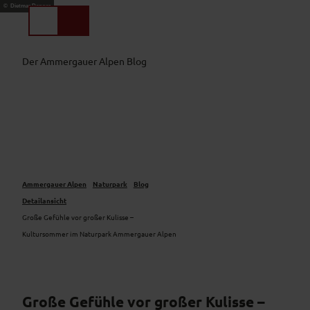
Z
© Dietmar Denger
u
Suche
Menü
m
I
Der Ammergauer Alpen Blog
n
h
a
l
t
Ammergauer Alpen
Naturpark
Blog
Detailansicht
Große Gefühle vor großer Kulisse –
Kultursommer im Naturpark Ammergauer Alpen
Große Gefühle vor großer Kulisse –