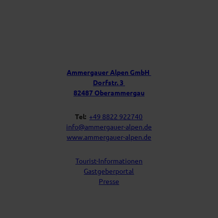
r
D
e
i
Ü
n
b
P
e
o
s
r
t
u
f
Ammergauer Alpen GmbH
a
n
Dorfstr. 3
c
s
h
82487 Oberammergau
Tel:
+49 8822 922740
info@ammergauer-alpen.de
www.ammergauer-alpen.de
Tourist-Informationen
Gastgeberportal
Presse
I
Y
F
L
n
o
a
i