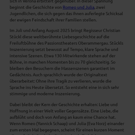
sich in Verona erbittert gegenüber. In dieser Spannung
beginnt die Geschichte von
Romeo und Julia
, zwei
Jugendlichen, die sich gegen das ihnen auferlegte Schicksal
der ewigen Feindschaft ihrer Familien stellen.
Im Juli und Anfang August 2025 bringt Regisseur Christian
Stückl diese weltberühmte Liebesgeschichte auf die
Freiluftbühne des Passionstheaters Oberammergau. Stückls
Inszenierung setzt bewusst auf Tempo, klare Sprache und
intensive Szenen. Etwa 130 Mitwirkende stehen auf der
Bühne, in manchen Momenten bis zu 70 gleichzeitig. So
bleiben den Besuchern die Massenszenen garantiert im
Gedächtnis. Auch sprachlich wurde der Originaltext
überarbeitet: Ohne ihre Tragik zu verlieren, wurde die
Sprache ins Heute übersetzt. So entsteht eine in sich sehr
stimmige und moderne Inszenierung.
Dabei bleibt der Kern der Geschichte erhalten: Liebe und
Hoffnung in einer Welt voller Gegensätze. Eine Liebe, die
aufblüht und doch von Anfang an kaum eine Chance hat.
Wenn Romeo (Yannick Schaap) und Julia (Eva Norz) einander
zum ersten Mal begegnen, scheint für einen kurzen Moment