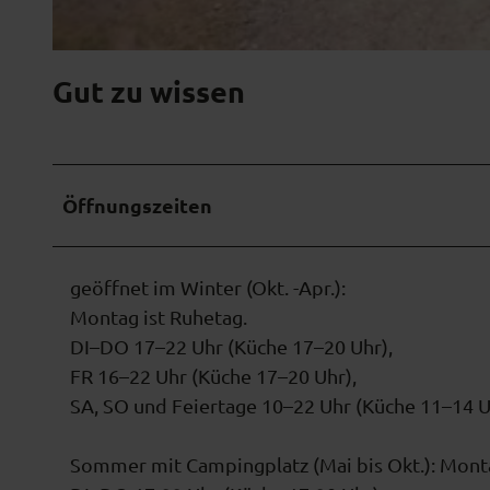
r
e
N
u
Gut zu wissen
F
n
H
d
S
e
a
h
Öffnungszeiten
u
a
l
u
g
s
geöffnet im Winter (Okt. -Apr.):
r
e
Montag ist Ruhetag.
u
S
DI–DO 17–22 Uhr (Küche 17–20 Uhr),
b
a
FR 16–22 Uhr (Küche 17–20 Uhr),
A
u
SA, SO und Feiertage 10–22 Uhr (Küche 11–14 U
n
l
s
g
Sommer mit Campingplatz (Mai bis Okt.): Monta
i
r