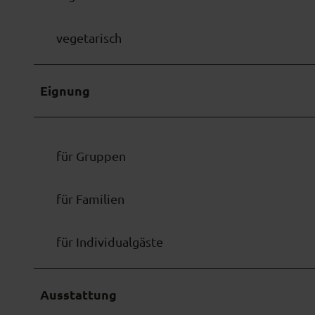
w
a
h
vegetarisch
l
Eignung
für Gruppen
für Familien
für Individualgäste
Ausstattung