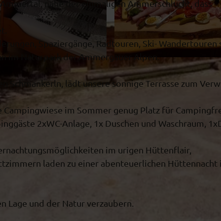
en Ammertal, nahe der einmaligen Ammerschlucht, dass
et.
erungen, Spaziergänge, Radtouren, Ski- Wandertouren
ten im Naturpark der Ammergauer Alpen.
N
a
en Schmankerln, lädt unsere sonnige Terrasse zum Verw
t
u
oße Campingwiese im Sommer genug Platz für Campingfr
r
pinggäste 2xWC-Anlage, 1x Duschen und Waschraum, 1x
f
r
ernachtungsmöglichkeiten im urigen Hüttenflair,
e
bettzimmern laden zu einer abenteuerlichen Hüttennacht 
u
n
d
gen Lage und der Natur verzaubern.
e