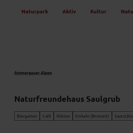
Z
Naturpark
Aktiv
Kultur
Nat
u
m
I
n
h
a
l
t
Ammergauer Alpen
Naturfreundehaus Saulgrub
Biergarten
Café
Hütten
Einkehr (Brotzeit)
Gaststätt