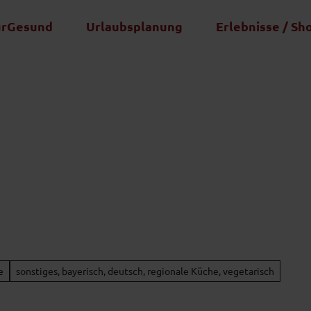
urGesund
Urlaubsplanung
Erlebnisse / Sh
e
sonstiges, bayerisch, deutsch, regionale Küche, vegetarisch