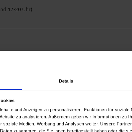
e
und 17-20 Uhr)
i
t
p
l
a
t
t
iten, diese können auf unserer Homepage entnommen we
e
Wirtin mit leckerem selbst gebackenen Kuchen / Torten
Details
Cookies
nhalte und Anzeigen zu personalisieren, Funktionen für soziale
 Website zu analysieren. Außerdem geben wir Informationen zu 
r soziale Medien, Werbung und Analysen weiter. Unsere Partner
 Daten zusammen, die Sie ihnen bereitgestellt haben oder die s