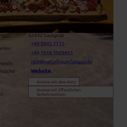
Pächter/Betreiber
Ulrike Dietz
 sowie
Achelestr. 11
82442
Saulgrub
+49 8845 1715
eilen
+49 1516 1929413
n69@naturfreundehaus.de
eunde.
Website
Dusche
Anreise mit dem Auto
Anreise mit öffentlichen
in
Verkehrsmitteln