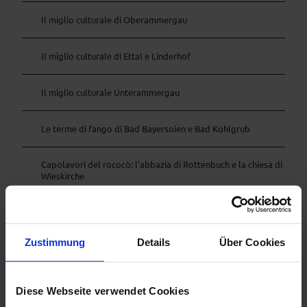
Il miglio culturale di Oberammergau
Il miglio culturale di Ettal e Linderhof
Il miglio culturale Unterammergau
Le terme di fango di Bad Bayersoien e Bad Kohlgrub
Capolavori del rococò: l'abbazia di Rottenbuch e la chiesa di
Wieskirche
Zustimmung
Details
Über Cookies
Diese Webseite verwendet Cookies