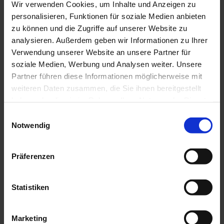
Wir verwenden Cookies, um Inhalte und Anzeigen zu
personalisieren, Funktionen für soziale Medien anbieten
zu können und die Zugriffe auf unserer Website zu
analysieren. Außerdem geben wir Informationen zu Ihrer
P
Verwendung unserer Website an unsere Partner für
r
soziale Medien, Werbung und Analysen weiter. Unsere
I
o
n
Partner führen diese Informationen möglicherweise mit
s
s
p
p
weiteren Daten zusammen, die Sie ihnen bereitgestellt
i
e
haben oder die sie im Rahmen Ihrer Nutzung der Dienste
r
k
a
gesammelt haben.
E
t
t
i
Notwendig
i
b
o
e
n
n
f
s
w
ü
Präferenzen
t
r
i
z
e
l
u
l
H
l
Statistiken
l
a
i
u
N
u
s
g
e
n
e
Marketing
A
w
g
u