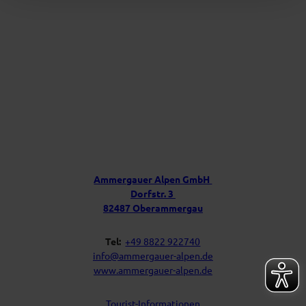
r
A
l
p
e
n
f
ü
r
D
e
i
Ü
n
b
P
e
o
s
r
t
u
f
Ammergauer Alpen GmbH
a
n
Dorfstr. 3
c
s
h
82487 Oberammergau
Tel:
+49 8822 922740
info@ammergauer-alpen.de
www.ammergauer-alpen.de
Tourist-Informationen