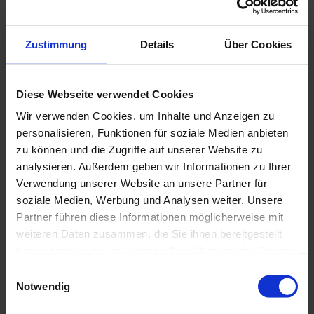
mindestens vier der oben genannten, heimischen Produkte.
Auch in Ferienwohnungen wird das regionale Frühstück
angeboten: unter dem Namen '
gefüllter Kühlschrank
' kann
Zustimmung
Details
Über Cookies
bei teilnehmenden Gastgebern eine reichhaltige
Frühstücks-Komposition bestellt werden.
Diese Webseite verwendet Cookies
Wir verwenden Cookies, um Inhalte und Anzeigen zu
personalisieren, Funktionen für soziale Medien anbieten
zu können und die Zugriffe auf unserer Website zu
analysieren. Außerdem geben wir Informationen zu Ihrer
Verwendung unserer Website an unsere Partner für
soziale Medien, Werbung und Analysen weiter. Unsere
Partner führen diese Informationen möglicherweise mit
weiteren Daten zusammen, die Sie ihnen bereitgestellt
haben oder die sie im Rahmen Ihrer Nutzung der Dienste
gesammelt haben.
E
P
Notwendig
i
r
n
I
o