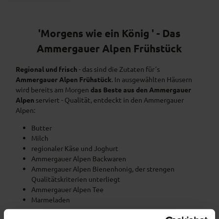
'Morgens wie ein König ' - Das
Ammergauer Alpen Frühstück
Regional und frisch
- das sind die Zutaten für´s
Ammergauer Alpen Frühstück
. In ausgewählten Häusern
wird bereits am Morgen
das Beste aus den Ammergauer
Alpen
serviert - Qualität, entdeckt in den Ammergauer
Alpen:
Butter
Milch
regionaler Käse und Joghurt
Ammergauer Alpen Backwaren
Ammergauer Alpen Bienenhonig, der strengen
Qualitätskriterien unterliegt
Ammergauer Alpen Tee
Marmeladen
Diese Gastgeber ergänzen ihr Frühstücksangebot mit