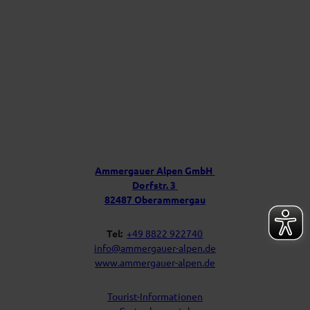
l
p
e
n
f
ü
r
D
e
i
Ü
n
b
P
e
o
s
r
t
u
f
Ammergauer Alpen GmbH
a
n
Dorfstr. 3
c
s
h
82487 Oberammergau
Tel:
+49 8822 922740
info@ammergauer-alpen.de
www.ammergauer-alpen.de
Tourist-Informationen