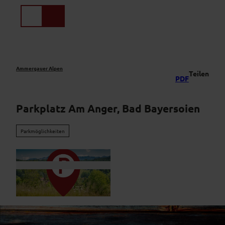
Z
u
Suche
Menü
m
I
n
h
a
Ammergauer Alpen
Teilen
PDF
l
t
Parkplatz Am Anger, Bad Bayersoien
Parkmöglichkeiten
©
CC-BY-NC