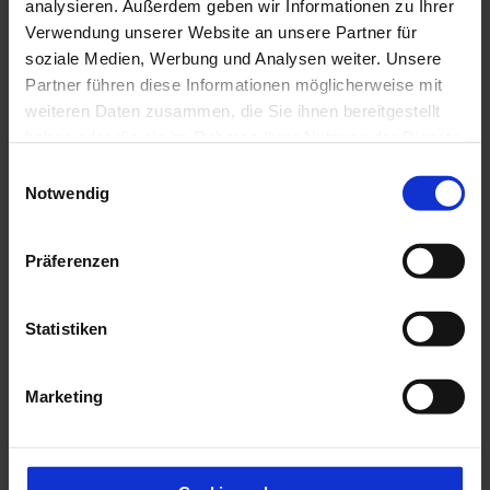
analysieren. Außerdem geben wir Informationen zu Ihrer
82435
Bad Bayersoien
Verwendung unserer Website an unsere Partner für
Anreise mit dem Auto
soziale Medien, Werbung und Analysen weiter. Unsere
Anreise mit öffentlichen Verkehrsmitteln
Partner führen diese Informationen möglicherweise mit
weiteren Daten zusammen, die Sie ihnen bereitgestellt
haben oder die sie im Rahmen Ihrer Nutzung der Dienste
gesammelt haben.
E
Notwendig
i
n
w
Präferenzen
i
l
l
Statistiken
i
g
Marketing
u
P
n
r
g
I
o
s
n