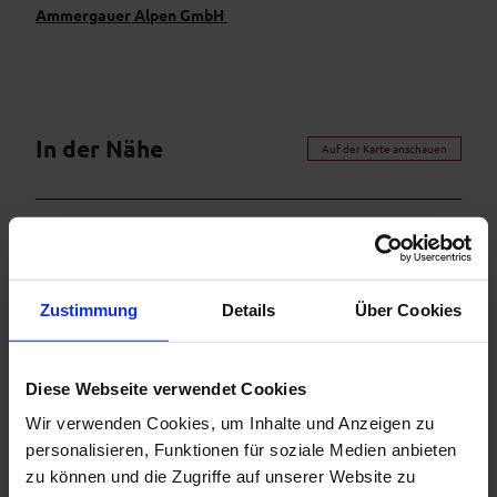
Ammergauer Alpen GmbH
In der Nähe
Auf der Karte anschauen
Veranstaltung
Sehenswertes
Zustimmung
Details
Über Cookies
Touren
Diese Webseite verwendet Cookies
Wir verwenden Cookies, um Inhalte und Anzeigen zu
Kontaktdaten
personalisieren, Funktionen für soziale Medien anbieten
zu können und die Zugriffe auf unserer Website zu
Am Anger