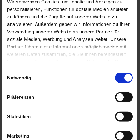
Wir verwenden Cookies, um Inhalte und Anzeigen zu
Touren
personalisieren, Funktionen für soziale Medien anbieten
zu können und die Zugriffe auf unserer Website zu
analysieren. Außerdem geben wir Informationen zu Ihrer
Kontaktdaten
Verwendung unserer Website an unsere Partner für
soziale Medien, Werbung und Analysen weiter. Unsere
Ammergauer Straße
Partner führen diese Informationen möglicherweise mit
82488
Ettal
weiteren Daten zusammen, die Sie ihnen bereitgestellt
Anreise mit dem Auto
haben oder die sie im Rahmen Ihrer Nutzung der Dienste
Anreise mit öffentlichen Verkehrsmitteln
gesammelt haben.
E
Notwendig
i
n
w
Präferenzen
i
l
l
Statistiken
i
g
Marketing
u