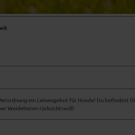
n
l
e
S
eit
c
h
w
e
b
e
b
a
h
Verordnung ein Leinengebot für Hunde! Du befindest D
n
er Weidetieren rücksichtsvoll!
3
.
p