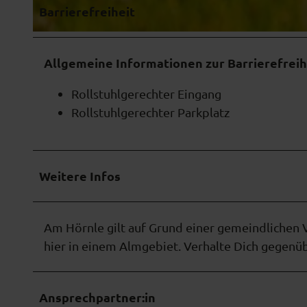
n
Barrierefreiheit
l
e
©
CC-BY-NC
S
Allgemeine Informationen zur Barrierefreih
c
Rollstuhlgerechter Eingang
h
Rollstuhlgerechter Parkplatz
w
e
b
e
Weitere Infos
b
a
h
Am Hörnle gilt auf Grund einer gemeindlichen 
n
hier in einem Almgebiet. Verhalte Dich gegenüb
4
.
Ansprechpartner:in
p