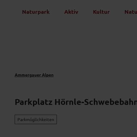
Z
Naturpark
Aktiv
Kultur
Nat
u
m
I
n
h
a
l
t
Ammergauer Alpen
Parkplatz Hörnle-Schwebebahn
Parkmöglichkeiten