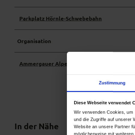
n
g
Parkplatz Hörnle-Schwebebahn
Organisation
Ammergauer Alpen GmbH
Zustimmung
Diese Webseite verwendet 
Wir verwenden Cookies, um I
und die Zugriffe auf unserer
In der Nähe
Website an unsere Partner fü
möglicherweise mit weiteren