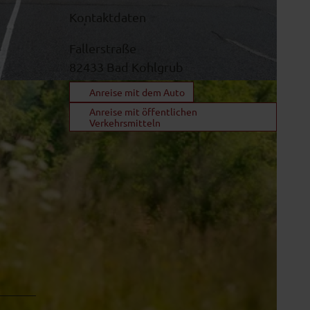
Kontaktdaten
Fallerstraße
82433
Bad Kohlgrub
Anreise mit dem Auto
Anreise mit öffentlichen
Verkehrsmitteln