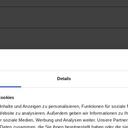
n
g
Details
Cookies
nhalte und Anzeigen zu personalisieren, Funktionen für soziale
 Website zu analysieren. Außerdem geben wir Informationen zu 
Auf der Karte ans
r soziale Medien, Werbung und Analysen weiter. Unsere Partner
 Daten zusammen, die Sie ihnen bereitgestellt haben oder die s