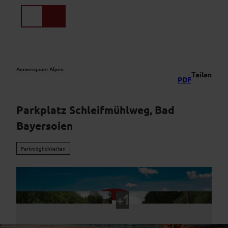
Z
u
Suche
Menü
m
I
n
h
a
Ammergauer Alpen
Teilen
PDF
l
t
Parkplatz Schleifmühlweg, Bad
Bayersoien
Parkmöglichkeiten