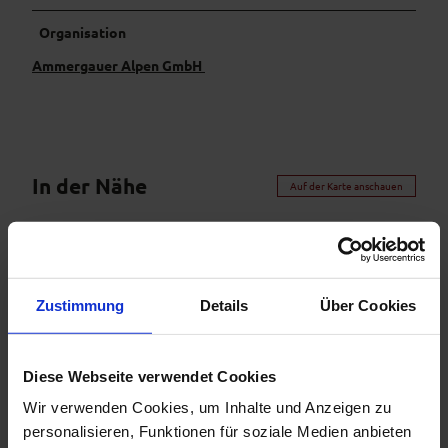
h
h
l
l
Organisation
w
w
Ammergauer Alpen GmbH
e
e
g
g
3
2
.
.
p
p
n
n
In der Nähe
Auf der Karte anschauen
g
g
Veranstaltung
Zustimmung
Details
Über Cookies
Sehenswertes
Touren
Diese Webseite verwendet Cookies
Wir verwenden Cookies, um Inhalte und Anzeigen zu
personalisieren, Funktionen für soziale Medien anbieten