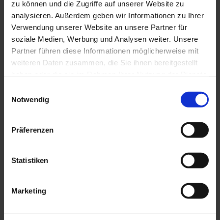
Kontaktdaten
zu können und die Zugriffe auf unserer Website zu
analysieren. Außerdem geben wir Informationen zu Ihrer
Schleifmühlweg
Verwendung unserer Website an unsere Partner für
82435
Bad Bayersoien
soziale Medien, Werbung und Analysen weiter. Unsere
Anreise mit dem Auto
Partner führen diese Informationen möglicherweise mit
Anreise mit öffentlichen Verkehrsmitteln
weiteren Daten zusammen, die Sie ihnen bereitgestellt
haben oder die sie im Rahmen Ihrer Nutzung der Dienste
gesammelt haben.
E
Notwendig
i
n
w
Präferenzen
i
l
l
Statistiken
i
g
Marketing
u
n
P
g