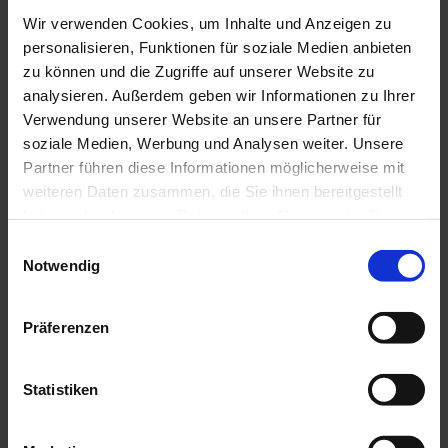
Wir verwenden Cookies, um Inhalte und Anzeigen zu
Touren
personalisieren, Funktionen für soziale Medien anbieten
zu können und die Zugriffe auf unserer Website zu
analysieren. Außerdem geben wir Informationen zu Ihrer
Verwendung unserer Website an unsere Partner für
Kontaktdaten
soziale Medien, Werbung und Analysen weiter. Unsere
Partner führen diese Informationen möglicherweise mit
Sport- und Freizeitzentrum am Erle
82433
Bad Kohlgrub
weiteren Daten zusammen, die Sie ihnen bereitgestellt
haben oder die sie im Rahmen Ihrer Nutzung der Dienste
Anreise mit dem Auto
gesammelt haben.
Anreise mit öffentlichen Verkehrsmitteln
E
Notwendig
i
n
w
Präferenzen
i
l
l
Statistiken
i
g