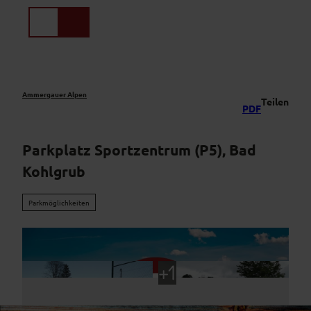
Z
u
Suche
Menü
m
I
n
h
a
Ammergauer Alpen
Teilen
PDF
l
t
Parkplatz Sportzentrum (P5), Bad
Kohlgrub
Parkmöglichkeiten