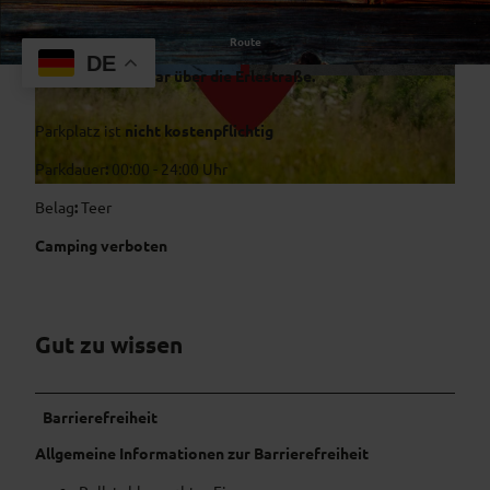
Route
Der Parkplatz liegt direkt am Sport- und Freizeitzentrum
DE
am Erle, erreichbar über die Erlestraße.
© b4a98bda-80f0-443d-8e25-fd669a575309
© b4a98bda-80f0-443d-8e25-fd669a575309
Parkplatz ist
nicht kostenpflichtig
Parkdauer
:
00:00 - 24:00 Uhr
©
CC-BY-NC
Belag
:
Teer
Camping verboten
Gut zu wissen
Barrierefreiheit
Allgemeine Informationen zur Barrierefreiheit