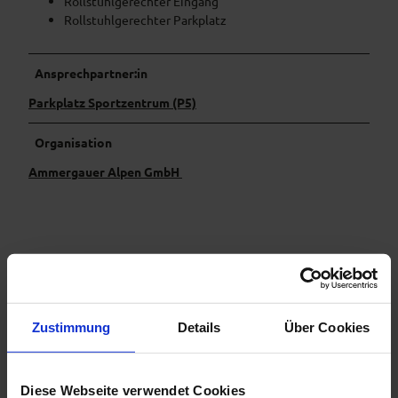
Rollstuhlgerechter Eingang
Rollstuhlgerechter Parkplatz
Ansprechpartner:in
Parkplatz Sportzentrum (P5)
Organisation
Ammergauer Alpen GmbH
In der Nähe
Auf der Karte anschauen
Zustimmung
Details
Über Cookies
Veranstaltung
Sehenswertes
Diese Webseite verwendet Cookies