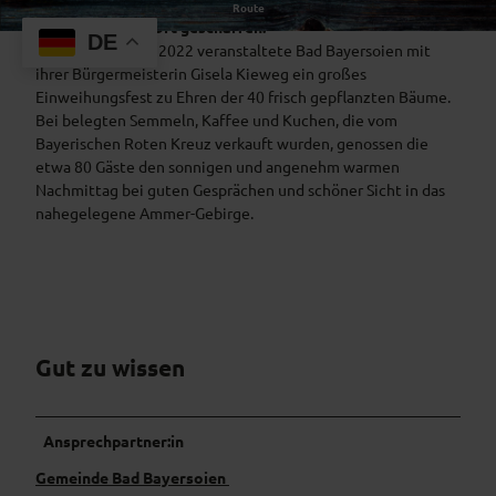
Die Gemeinde Bad Bayersoien hat eine Natur-Attraktion
Route
e
in Fußnähe zum Ort geschaffen.
DE
u
Am 4. September 2022 veranstaltete Bad Bayersoien mit
o
ihrer Bürgermeisterin Gisela Kieweg ein großes
b
Einweihungsfest zu Ehren der 40 frisch gepflanzten Bäume.
s
Bei belegten Semmeln, Kaffee und Kuchen, die vom
t
Bayerischen Roten Kreuz verkauft wurden, genossen die
w
etwa 80 Gäste den sonnigen und angenehm warmen
i
Nachmittag bei guten Gesprächen und schöner Sicht in das
e
nahegelegene Ammer-Gebirge.
s
e
5
.
j
p
Gut zu wissen
g
Ansprechpartner:in
Gemeinde Bad Bayersoien