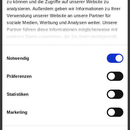
Kontaktdaten
zu können und die Zugriffe auf unserer Website zu
analysieren. Außerdem geben wir Informationen zu Ihrer
Gemeinde Bad Kohlgrub
Verwendung unserer Website an unsere Partner für
82435
Bad Bayersoien
soziale Medien, Werbung und Analysen weiter. Unsere
Anreise mit dem Auto
Partner führen diese Informationen möglicherweise mit
Anreise mit öffentlichen Verkehrsmitteln
weiteren Daten zusammen, die Sie ihnen bereitgestellt
haben oder die sie im Rahmen Ihrer Nutzung der Dienste
gesammelt haben.
E
Notwendig
i
n
w
Präferenzen
i
l
l
Statistiken
i
g
Marketing
u
n
P
g