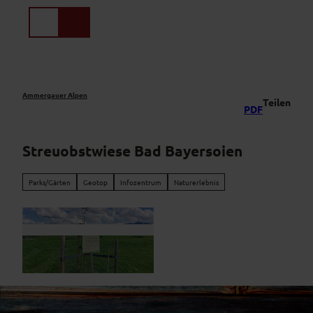
Z
u
Suche
Menü
m
I
n
h
a
Ammergauer Alpen
Teilen
PDF
l
t
Streuobstwiese Bad Bayersoien
Parks/Gärten
Geotop
Infozentrum
Naturerlebnis
S
t
r