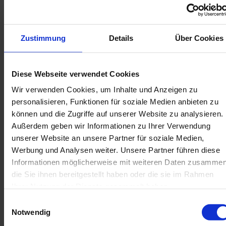
t
t
i
b
o
e
n
f
s
Zustimmung
Details
Über Cookies
ü
t
r
z
e
u
l
H
Diese Webseite verwendet Cookies
l
a
u
N
Wir verwenden Cookies, um Inhalte und Anzeigen zu
u
s
e
n
personalisieren, Funktionen für soziale Medien anbieten zu
e
A
w
g
können und die Zugriffe auf unserer Website zu analysieren.
m
s
m
Außerdem geben wir Informationen zu Ihrer Verwendung
l
e
unserer Website an unsere Partner für soziale Medien,
r
e
g
Werbung und Analysen weiter. Unsere Partner führen diese
t
a
Informationen möglicherweise mit weiteren Daten zusammen
u
t
e
e
die Sie ihnen bereitgestellt haben oder die sie im Rahmen
r
r
A
Ihrer Nutzung der Dienste gesammelt haben.
l
p
E
e
Notwendig
i
n
f
n