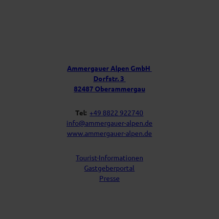
D
e
i
Ü
n
b
P
e
o
s
r
t
u
f
Ammergauer Alpen GmbH
a
n
Dorfstr. 3
c
s
h
82487 Oberammergau
Tel:
+49 8822 922740
info@ammergauer-alpen.de
www.ammergauer-alpen.de
Tourist-Informationen
Gastgeberportal
Presse
I
Y
F
L
n
o
a
i