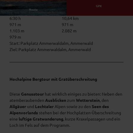
GPX
Route
6:30 h
10,64 km
971 m
971 m
1.103 m
2.082 m
979 m
Start: Parkplatz Ammerwaldalm, Ammerwald
Ziel: Parkplatz Ammerwaldalm, Ammerwald
Hochalpine Bergtour mit Gratüberschreitung
Diese
Genusstour
hat wirklich einiges zu bieten: Neben den
atemberaubenden
Ausblicken
zum
Wetterstein
, den
Allgäuer
und
Lechtaler
Alpen sowie zu den
Seen des
Alpenvorlands
stehen bei der Hochplatten-Überschreitung
eine
luftige Gratwanderung
, kurze Kraxelpassagen und ein
Loch im Fels auf dem Programm.