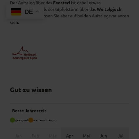
Der Aufstieg über das
Fensterl
ist dabei etwas
anspruchsvoller als der Gipfelsturm über das
Weitalpjoch
.
DE
Schwindelfrei müssen Sie aber auf beiden Aufstiegsvarianten
sein.
Gut zu wissen
Beste Jahreszeit
geeignet
wetterabhängig
Jan
Feb
Mär
Apr
Mai
Jun
Jul