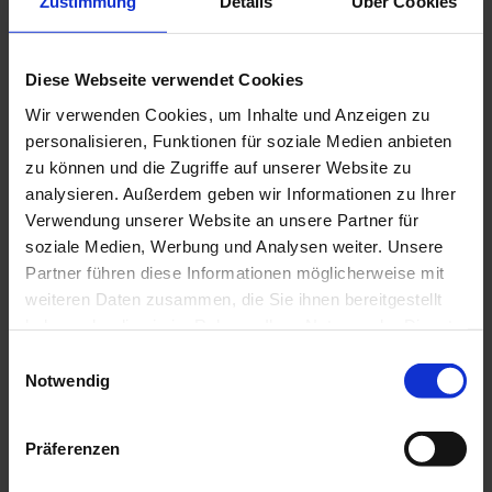
Zustimmung
Details
Über Cookies
Willkommen in der Naturpark Teststubn! Bei uns kannst Du
Wanderstöcke, Tagesrucksäcke, Kinderkraxen und Grödeln
Diese Webseite verwendet Cookies
namhafter Hersteller ausgiebig testen, bevor Du Dich für
einen Kauf entscheidest. Lass Dich von unserem Team
Wir verwenden Cookies, um Inhalte und Anzeigen zu
beraten, um das bestmögliche Outdoor-Abenteuer zu
personalisieren, Funktionen für soziale Medien anbieten
erleben. Unsere Naturpark Teststubn findest Du in den
zu können und die Zugriffe auf unserer Website zu
Touristinformationen Bad Bayersoien und Bad Kohlgrub und
analysieren. Außerdem geben wir Informationen zu Ihrer
im Drahtesel Verleih Lukas Spindler in Oberammergau
Verwendung unserer Website an unsere Partner für
Mehr Informationen:
www.ammergauer-alpen.de/teststubn
soziale Medien, Werbung und Analysen weiter. Unsere
Partner führen diese Informationen möglicherweise mit
weiteren Daten zusammen, die Sie ihnen bereitgestellt
Anreise & Parken
haben oder die sie im Rahmen Ihrer Nutzung der Dienste
Anfahrt
gesammelt haben.
E
A95, Ettal, Graswang Richtung Plansee/Reutte
Notwendig
i
Parken
n
w
Parkplatz Ammerwaldalm, Ammerwald
Präferenzen
i
Parkplatz ist nicht kostenpflichtig
l