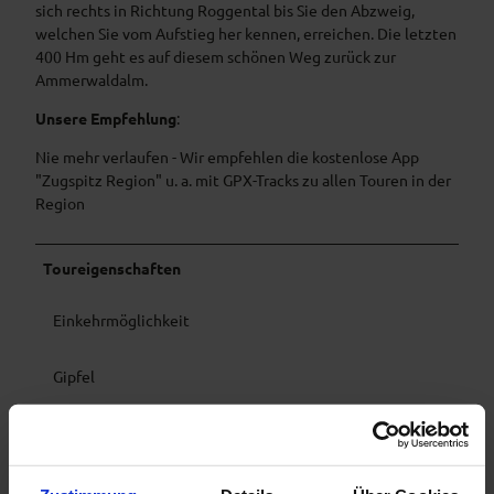
sich rechts in Richtung Roggental bis Sie den Abzweig,
welchen Sie vom Aufstieg her kennen, erreichen. Die letzten
400 Hm geht es auf diesem schönen Weg zurück zur
Ammerwaldalm.
Unsere Empfehlung
:
Nie mehr verlaufen - Wir empfehlen die kostenlose App
"Zugspitz Region" u. a. mit GPX-Tracks zu allen Touren in der
Region
Toureigenschaften
Einkehrmöglichkeit
Gipfel
Rundweg
Ausrüstung