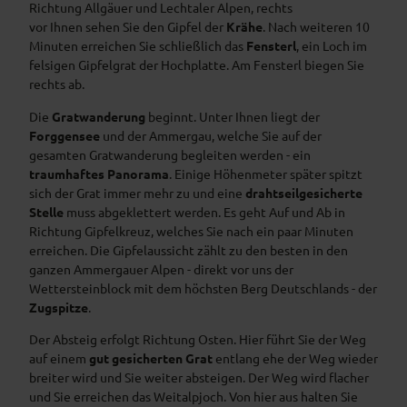
Richtung Allgäuer und Lechtaler Alpen, rechts
vor Ihnen sehen Sie den Gipfel der
Krähe
. Nach weiteren 10
Minuten erreichen Sie schließlich das
Fensterl
, ein Loch im
felsigen Gipfelgrat der Hochplatte. Am Fensterl biegen Sie
rechts ab.
Die
Gratwanderung
beginnt. Unter Ihnen liegt der
Forggensee
und der Ammergau, welche Sie auf der
gesamten Gratwanderung begleiten werden - ein
traumhaftes Panorama
. Einige Höhenmeter später spitzt
sich der Grat immer mehr zu und eine
drahtseilgesicherte
Stelle
muss abgeklettert werden. Es geht Auf und Ab in
Richtung Gipfelkreuz, welches Sie nach ein paar Minuten
erreichen. Die Gipfelaussicht zählt zu den besten in den
ganzen Ammergauer Alpen - direkt vor uns der
Wettersteinblock mit dem höchsten Berg Deutschlands - der
Zugspitze
.
Der Absteig erfolgt Richtung Osten. Hier führt Sie der Weg
auf einem
gut gesicherten Grat
entlang ehe der Weg wieder
breiter wird und Sie weiter absteigen. Der Weg wird flacher
und Sie erreichen das Weitalpjoch. Von hier aus halten Sie