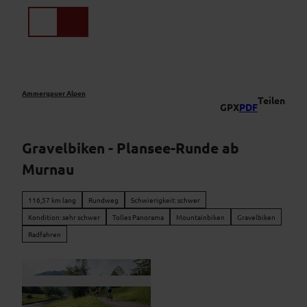
Z
u
Suche
Menü
m
I
n
h
a
Ammergauer Alpen
Teilen
GPX
PDF
l
t
Gravelbiken - Plansee-Runde ab
Murnau
116,57 km lang
Rundweg
Schwierigkeit: schwer
Kondition: sehr schwer
Tolles Panorama
Mountainbiken
Gravelbiken
Radfahren