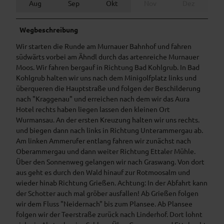
Aug
Sep
Okt
Nov
Dez
Wegbeschreibung
Wir starten die Runde am Murnauer Bahnhof und fahren
südwärts vorbei am Ähndl durch das artenreiche Murnauer
Moos. Wir fahren bergauf in Richtung Bad Kohlgrub. In Bad
Kohlgrub halten wir uns nach dem Minigolfplatz links und
überqueren die Hauptstraße und folgen der Beschilderung
nach "Kraggenau" und erreichen nach dem wir das Aura
Hotel rechts haben liegen lassen den kleinen Ort
Wurmansau. An der ersten Kreuzung halten wir uns rechts.
und biegen dann nach links in Richtung Unterammergau ab.
Am linken Ammerufer entlang fahren wir zunächst nach
Oberammergau und dann weiter Richtung Ettaler Mühle.
Über den Sonnenweg gelangen wir nach Graswang. Von dort
aus geht es durch den Wald hinauf zur Rotmoosalm und
wieder hinab Richtung Grießen. Achtung: In der Abfahrt kann
der Schotter auch mal gröber ausfallen! Ab Grießen folgen
wir dem Fluss "Neidernach" bis zum Plansee. Ab Plansee
folgen wir der Teerstraße zurück nach Linderhof. Dort lohnt