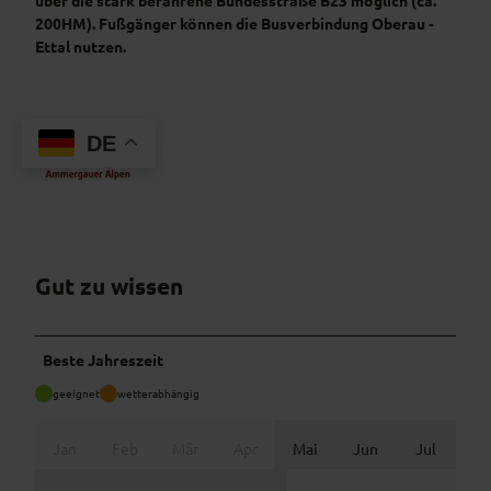
über die stark befahrene Bundesstraße B23 möglich (ca.
200HM). Fußgänger können die Busverbindung Oberau -
Ettal nutzen.
DE
Gut zu wissen
Beste Jahreszeit
geeignet
wetterabhängig
Jan
Feb
Mär
Apr
Mai
Jun
Jul