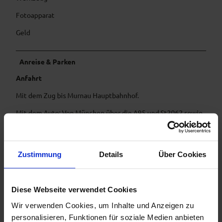
Fotoapparat
Geld
Anreise & Parken
Anfahrt
Mit dem Zug bis Murnau Hauptbahnhof.
Mit dem Auto: Von München über die A95 und St2062 sowie
von Garmisch-Partenkirchen über die B2.
Parken
Zustimmung
Details
Über Cookies
Wanderparkplatz in der Ramsachstraße am Murnauer Moos
Öffentliche Verkehrsmittel
Diese Webseite verwendet Cookies
Buslinien in und durch Murnau:
Wir verwenden Cookies, um Inhalte und Anzeigen zu
personalisieren, Funktionen für soziale Medien anbieten