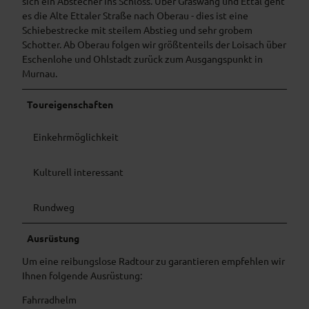
sich ein Abstecher ins Schloss. Über Graswang und Ettal geht
es die Alte Ettaler Straße nach Oberau - dies ist eine
Schiebestrecke mit steilem Abstieg und sehr grobem
Schotter. Ab Oberau folgen wir größtenteils der Loisach über
Eschenlohe und Ohlstadt zurück zum Ausgangspunkt in
Murnau.
Toureigenschaften
Einkehrmöglichkeit
Kulturell interessant
Rundweg
Ausrüstung
Um eine reibungslose Radtour zu garantieren empfehlen wir
Ihnen folgende Ausrüstung:
Fahrradhelm