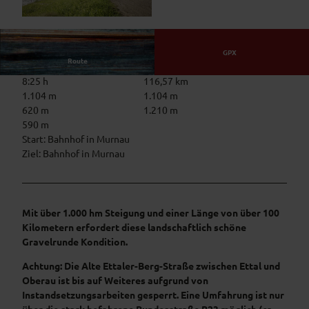
© Ammergauer Alpen GmbH / Hansi Heckmair,
Das Blaue Land
GPX
Route
8:25 h
116,57 km
1.104 m
1.104 m
620 m
1.210 m
590 m
Start: Bahnhof in Murnau
Ziel: Bahnhof in Murnau
Mit über 1.000 hm Steigung und einer Länge von über 100
Kilometern erfordert diese landschaftlich schöne
Gravelrunde Kondition.
Achtung: Die Alte Ettaler-Berg-Straße zwischen Ettal und
Oberau ist bis auf Weiteres aufgrund von
Instandsetzungsarbeiten gesperrt. Eine Umfahrung ist nur