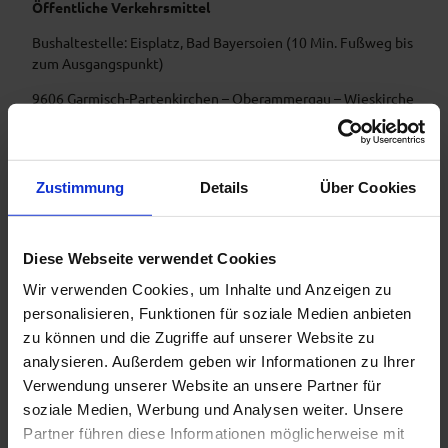
Öffentliche Verkehrsmittel
Bushaltestelle: Eisplatz, Bad Bayersoien (10 Min. Fußweg bis
zum Ausgangspunkt)
9606 Garmisch-Partenkirchen – Oberammergau – Wieskirche
– Füssen
Fußweg bis zum Startpunkt der Tour: Verlassen Sie die
Dorfstraße in Richtung Norden und begeben Sie sich auf die
Zustimmung
Details
Über Cookies
Köchelstraße. Folgen Sie der Straße bis Sie sich in einer
Gabelung aufteilt und biegen Sie in die linke Straße mit dem
Namen "Schleifmühlweg. Nach etwa 150 Metern erreichen
Diese Webseite verwendet Cookies
Sie einen Parkplatz. Von dort können Sie direkt mit der Tour
beginnen.
Wir verwenden Cookies, um Inhalte und Anzeigen zu
personalisieren, Funktionen für soziale Medien anbieten
Gäste der Ammergauer Alpen Region fahren mit der
zu können und die Zugriffe auf unserer Website zu
elektronischen Gästekarte bzw. der KönigsCard kostenlos
analysieren. Außerdem geben wir Informationen zu Ihrer
mit Bus & Bahn.
Verwendung unserer Website an unsere Partner für
soziale Medien, Werbung und Analysen weiter. Unsere
Partner führen diese Informationen möglicherweise mit
Weitere Infos / Links