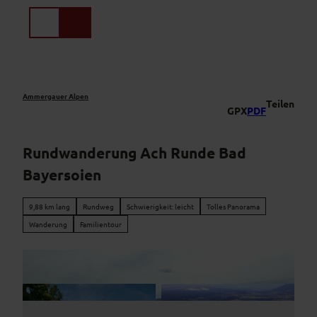
Z
u
Suche
Menü
m
I
n
h
a
Ammergauer Alpen
Teilen
GPX
PDF
l
t
Rundwanderung Ach Runde Bad
Bayersoien
9,88 km lang
Rundweg
Schwierigkeit: leicht
Tolles Panorama
Wanderung
Familientour