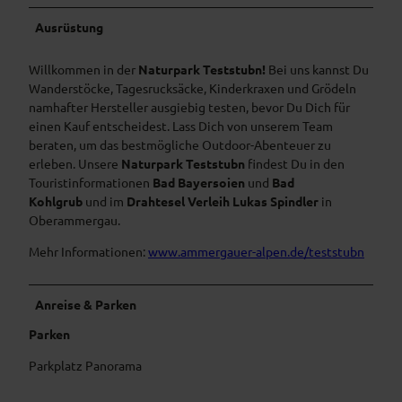
Ausrüstung
Willkommen in der
Naturpark Teststubn!
Bei uns kannst Du
Wanderstöcke, Tagesrucksäcke, Kinderkraxen und Grödeln
namhafter Hersteller ausgiebig testen, bevor Du Dich für
einen Kauf entscheidest. Lass Dich von unserem Team
beraten, um das bestmögliche Outdoor-Abenteuer zu
erleben. Unsere
Naturpark Teststubn
findest Du in den
Touristinformationen
Bad Bayersoien
und
Bad
Kohlgrub
und im
Drahtesel Verleih Lukas Spindler
in
Oberammergau.
Mehr Informationen:
www.ammergauer-alpen.de/teststubn
Anreise & Parken
Parken
Parkplatz Panorama