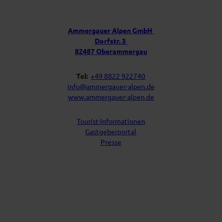
e
o
s
r
t
u
f
Ammergauer Alpen GmbH
a
n
Dorfstr. 3
c
s
h
82487 Oberammergau
Tel:
+49 8822 922740
info@ammergauer-alpen.de
www.ammergauer-alpen.de
Tourist-Informationen
Gastgeberportal
Presse
I
Y
F
L
n
o
a
i
s
u
c
n
t
t
e
k
a
u
b
e
g
b
o
d