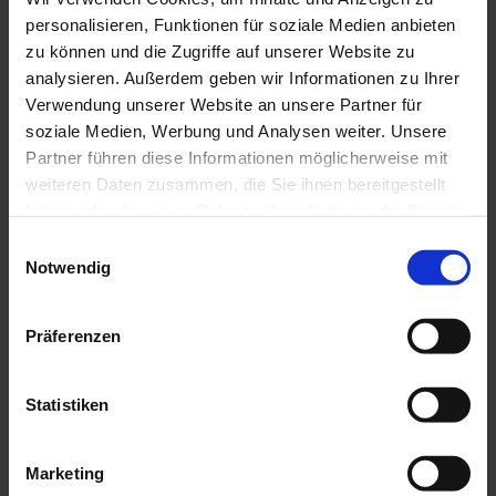
personalisieren, Funktionen für soziale Medien anbieten
Dieser Seiteninhalt wurde teilweise oder vollständig durch KI
zu können und die Zugriffe auf unserer Website zu
optimiert oder erstellt.
analysieren. Außerdem geben wir Informationen zu Ihrer
Verwendung unserer Website an unsere Partner für
soziale Medien, Werbung und Analysen weiter. Unsere
Partner führen diese Informationen möglicherweise mit
weiteren Daten zusammen, die Sie ihnen bereitgestellt
haben oder die sie im Rahmen Ihrer Nutzung der Dienste
In der Nähe
Auf der Karte anschauen
gesammelt haben.
E
Notwendig
i
n
Veranstaltung
w
Präferenzen
i
Essen & Trinken
l
l
Statistiken
i
g
Veranstaltungsort
Marketing
u