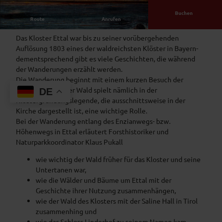
a
l
Buchen
Geschichten aus den Klosterwäldern Ettals
Route
Anrufen
d
.
Das Kloster Ettal war bis zu seiner vorübergehenden
j
Auflösung 1803 eines der waldreichsten Klöster in Bayern-
p
dementsprechend gibt es viele Geschichten, die während
g
der Wanderungen erzählt werden.
Die Wanderung beginnt mit einem kurzen Besuch der
Klosterkirche – der Wald spielt nämlich in der
DE
Klostergründungslegende, die ausschnittsweise in der
Kirche dargestellt ist, eine wichtige Rolle.
Bei der Wanderung entlang des Enzianwegs- bzw.
Höhenwegs in Ettal erläutert Forsthistoriker und
Naturparkkoordinator Klaus Pukall
wie wichtig der Wald früher für das Kloster und seine
Untertanen war,
wie die Wälder und Bäume um Ettal mit der
Geschichte ihrer Nutzung zusammenhängen,
wie der Wald des Klosters mit der Saline Hall in Tirol
zusammenhing und
wie das Schloss Linderhof zu seinem Namen kam.