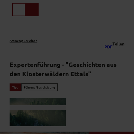
Z
u
Suche
Menü
m
I
n
h
a
Ammergauer Alpen
Teilen
PDF
l
t
Expertenführung - "Geschichten aus
den Klosterwäldern Ettals"
Tipp
Führung/Besichtigung
W