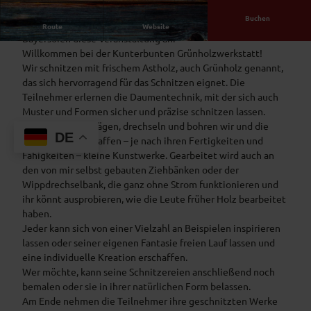
Buchen
Im Rahmen des Ferienprogramms 2026 bietet der KSJ
Route
Website
Bayersoien diese Veranstaltung an.
Willkommen bei der Kunterbunten Grünholzwerkstatt!
Wir schnitzen mit frischem Astholz, auch Grünholz genannt,
das sich hervorragend für das Schnitzen eignet. Die
Teilnehmer erlernen die Daumentechnik, mit der sich auch
Muster und Formen sicher und präzise schnitzen lassen.
Ebenso spalten, sägen, drechseln und bohren wir und die
DE
Teilnehmer erschaffen – je nach ihren Fertigkeiten und
Fähigkeiten – kleine Kunstwerke. Gearbeitet wird auch an
den von mir selbst gebauten Ziehbänken oder der
Wippdrechselbank, die ganz ohne Strom funktionieren und
ihr könnt ausprobieren, wie die Leute früher Holz bearbeitet
haben.
Jeder kann sich von einer Vielzahl an Beispielen inspirieren
lassen oder seiner eigenen Fantasie freien Lauf lassen und
eine individuelle Kreation erschaffen.
Wer möchte, kann seine Schnitzereien anschließend noch
bemalen oder sie in ihrer natürlichen Form belassen.
Am Ende nehmen die Teilnehmer ihre geschnitzten Werke