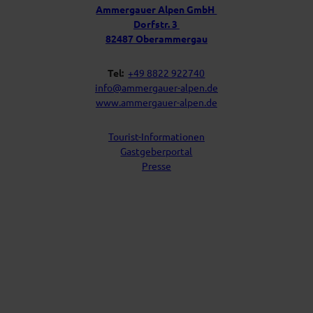
u
f
Ammergauer Alpen GmbH
a
n
Dorfstr. 3
c
s
h
82487 Oberammergau
Tel:
+49 8822 922740
info@ammergauer-alpen.de
www.ammergauer-alpen.de
Tourist-Informationen
Gastgeberportal
Presse
I
Y
F
L
n
o
a
i
s
u
c
n
t
t
e
k
a
u
b
e
g
b
o
d
r
e
o
I
a
k
n