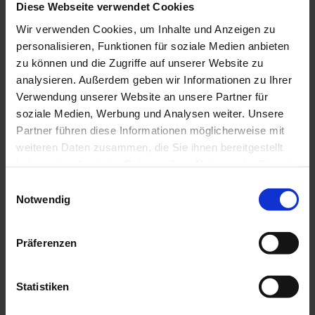
Diese Webseite verwendet Cookies
Ammergauer Alpen GmbH
Wir verwenden Cookies, um Inhalte und Anzeigen zu
personalisieren, Funktionen für soziale Medien anbieten
zu können und die Zugriffe auf unserer Website zu
analysieren. Außerdem geben wir Informationen zu Ihrer
In der Nähe
Verwendung unserer Website an unsere Partner für
Auf der Karte anschauen
soziale Medien, Werbung und Analysen weiter. Unsere
Partner führen diese Informationen möglicherweise mit
weiteren Daten zusammen, die Sie ihnen bereitgestellt
Veranstaltung
haben oder die sie im Rahmen Ihrer Nutzung der Dienste
gesammelt haben.
E
Essen & Trinken
Notwendig
i
n
w
Präferenzen
Veranstaltungsort
i
l
Sportheim
l
Statistiken
Dorfstr. 74
i
82435
Bad Bayersoien