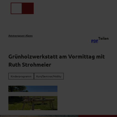
Z
u
Suche
Menü
m
I
n
h
a
Ammergauer Alpen
Teilen
PDF
l
t
Grünholzwerkstatt am Vormittag mit
Ruth Strohmeier
Kinderprogramm
Kurs/Seminar/Hobby
© Ruth Strohmeier