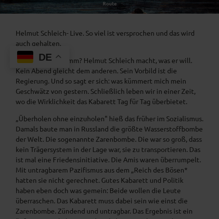
Route
Kabarett
Helmut Schleich- Live. So viel ist versprochen und das wird
auch gehalten.
DE
Ein neues Programm? Helmut Schleich macht, was er will.
Kein Abend gleicht dem anderen. Sein Vorbild ist die
Regierung. Und so sagt er sich: was kümmert mich mein
Geschwätz von gestern. Schließlich leben wir in einer Zeit,
wo die Wirklichkeit das Kabarett Tag für Tag überbietet.
„Überholen ohne einzuholen" hieß das früher im Sozialismus.
Damals baute man in Russland die größte Wasserstoffbombe
der Welt. Die sogenannte Zarenbombe. Die war so groß, dass
kein Trägersystem in der Lage war, sie zu transportieren. Das
ist mal eine Friedensinitiative. Die Amis waren überrumpelt.
Mit untragbarem Pazifismus aus dem „Reich des Bösen*
hatten sie nicht gerechnet. Gutes Kabarett und Politik
haben eben doch was gemein: Beide wollen die Leute
überraschen. Das Kabarett muss dabei sein wie einst die
Zarenbombe. Zündend und untragbar. Das Ergebnis ist ein