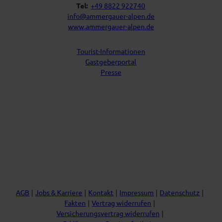
Tel:
+49 8822 922740
info@ammergauer-alpen.de
www.ammergauer-alpen.de
Tourist-Informationen
Gastgeberportal
Presse
I
Y
F
L
n
o
a
i
s
u
c
n
t
t
e
k
a
u
b
e
g
b
o
d
r
e
o
I
a
k
n
m
AGB
Jobs & Karriere
Kontakt
Impressum
Datenschutz
Fakten
Vertrag widerrufen
Versicherungsvertrag widerrufen