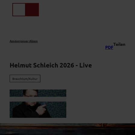
Z
u
Suche
Menü
m
I
n
h
a
Ammergauer Alpen
Teilen
PDF
l
t
Helmut Schleich 2026 - Live
Brauchtum/Kultur
© Helmut Schleich