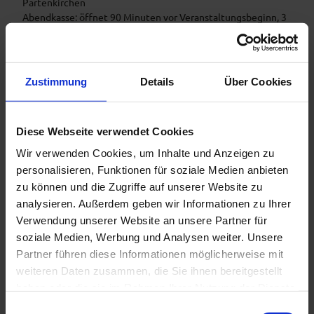
Partenkirchen
Abendkasse: öffnet 90 Minuten vor Veranstaltungsbeginn, 3
€ Aufschlag pro Karte
Einlass 30 Minuten vor Veranstaltungsbeginn
Zustimmung
Details
Über Cookies
In der Nähe
Diese Webseite verwendet Cookies
Auf der Karte anschauen
Wir verwenden Cookies, um Inhalte und Anzeigen zu
personalisieren, Funktionen für soziale Medien anbieten
Veranstaltung
zu können und die Zugriffe auf unserer Website zu
analysieren. Außerdem geben wir Informationen zu Ihrer
Verwendung unserer Website an unsere Partner für
soziale Medien, Werbung und Analysen weiter. Unsere
Veranstaltungsort
Partner führen diese Informationen möglicherweise mit
Aula Werdenfelsgymnasium
weiteren Daten zusammen, die Sie ihnen bereitgestellt
Wettersteinstraße 30
haben oder die sie im Rahmen Ihrer Nutzung der Dienste
82467
Garmisch-Partenkirchen
gesammelt haben.
E