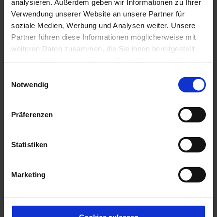
analysieren. Außerdem geben wir Informationen zu Ihrer
Verwendung unserer Website an unsere Partner für
Essen & Trinken
soziale Medien, Werbung und Analysen weiter. Unsere
Partner führen diese Informationen möglicherweise mit
weiteren Daten zusammen, die Sie ihnen bereitgestellt
haben oder die sie im Rahmen Ihrer Nutzung der Dienste
Veranstaltungsort
gesammelt haben.
E
Kloster Ettal
Notwendig
i
Kaiser-Ludwig-Platz 1
n
82488
Ettal
w
Website
Präferenzen
i
Anreise mit dem Auto
l
Anreise mit öffentlichen Verkehrsmitteln
l
Statistiken
i
Veranstalter
g
Marketing
Klangakzente e.V.
u
Kaiser-Ludwig-Platz 1
n
82488
Ettal
g
01624247593
s