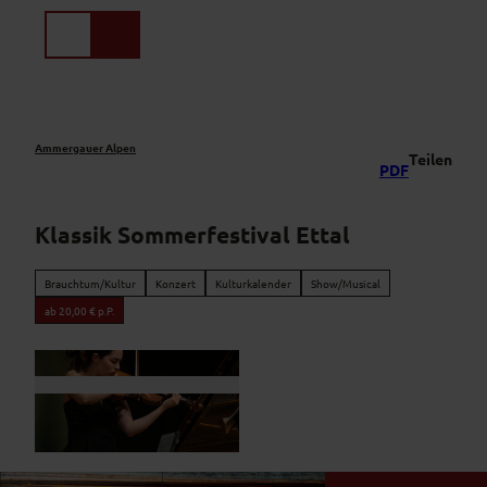
Z
u
Suche
Menü
m
I
n
h
a
Ammergauer Alpen
Teilen
PDF
l
t
Klassik Sommerfestival Ettal
Brauchtum/Kultur
Konzert
Kulturkalender
Show/Musical
ab 20,00 € p.P.
© Barbara Moog-Emmrich