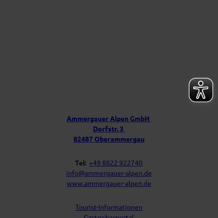
l
p
e
n
f
ü
r
D
e
i
Ü
n
b
P
e
o
s
r
t
u
f
Ammergauer Alpen GmbH
a
n
Dorfstr. 3
c
s
h
82487 Oberammergau
Tel:
+49 8822 922740
info@ammergauer-alpen.de
www.ammergauer-alpen.de
Tourist-Informationen
Gastgeberportal