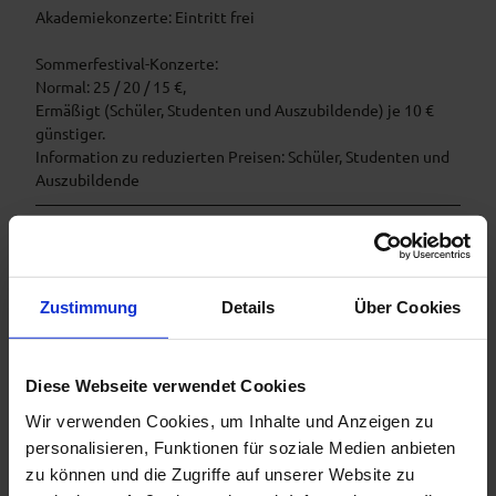
Akademiekonzerte: Eintritt frei
Sommerfestival-Konzerte:
Normal: 25 / 20 / 15 €,
Ermäßigt (Schüler, Studenten und Auszubildende) je 10 €
günstiger.
Information zu reduzierten Preisen: Schüler, Studenten und
Auszubildende
Organisation
Ammergauer Alpen GmbH
Zustimmung
Details
Über Cookies
Diese Webseite verwendet Cookies
In der Nähe
Auf der Karte anschauen
Wir verwenden Cookies, um Inhalte und Anzeigen zu
personalisieren, Funktionen für soziale Medien anbieten
zu können und die Zugriffe auf unserer Website zu
Veranstaltung