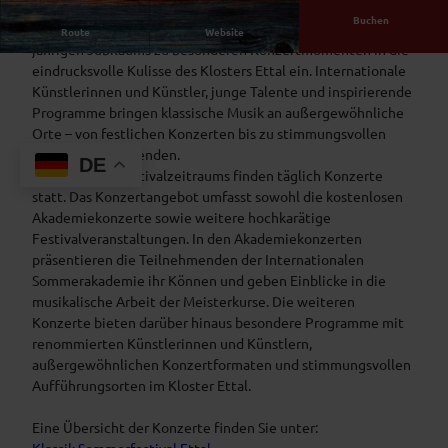
Buchen
Das Klassik Sommerfestival Ettal lädt anlässlich seines 10-
Route
Website
jährigen Jubiläums zu besonderen Konzertmomenten in die
eindrucksvolle Kulisse des Klosters Ettal ein. Internationale
Künstlerinnen und Künstler, junge Talente und inspirierende
Programme bringen klassische Musik an außergewöhnliche
Orte – von festlichen Konzerten bis zu stimmungsvollen
Kammermusikabenden.
DE
Während des Festivalzeitraums finden täglich Konzerte
statt. Das Konzertangebot umfasst sowohl die kostenlosen
Akademiekonzerte sowie weitere hochkarätige
Festivalveranstaltungen. In den Akademiekonzerten
präsentieren die Teilnehmenden der Internationalen
Sommerakademie ihr Können und geben Einblicke in die
musikalische Arbeit der Meisterkurse. Die weiteren
Konzerte bieten darüber hinaus besondere Programme mit
renommierten Künstlerinnen und Künstlern,
außergewöhnlichen Konzertformaten und stimmungsvollen
Aufführungsorten im Kloster Ettal.
Eine Übersicht der Konzerte finden Sie unter: