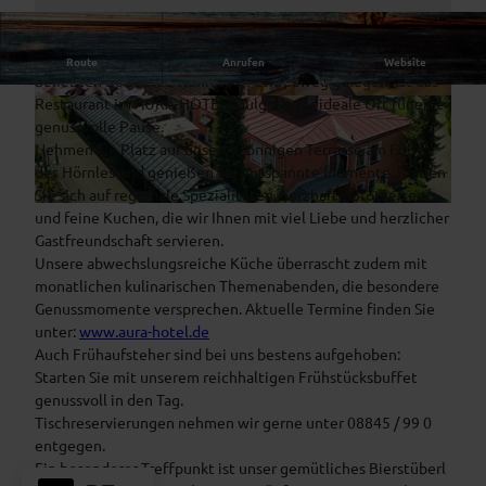
Direkt am Meditationsweg der Ammergauer Alpen und am
Route
Anrufen
Website
beliebten Bodensee-Königsee-Fernradweg gelegen, ist das
Restaurant im AURA-HOTEL Saulgrub der ideale Ort für eine
© Marc Gilsdorf |
CC-BY
© Marc Gilsdorf |
CC-BY
genussvolle Pause.
Nehmen Sie Platz auf unserer sonnigen Terrasse am Fuße
des Hörnles und genießen Sie entspannte Momente. Freuen
Sie sich auf regionale Spezialitäten, herzhafte Brotzeiten
© Marc Gilsdorf |
CC-BY
und feine Kuchen, die wir Ihnen mit viel Liebe und herzlicher
Gastfreundschaft servieren.
Unsere abwechslungsreiche Küche überrascht zudem mit
monatlichen kulinarischen Themenabenden, die besondere
Genussmomente versprechen. Aktuelle Termine finden Sie
unter:
www.aura-hotel.de
Auch Frühaufsteher sind bei uns bestens aufgehoben:
Starten Sie mit unserem reichhaltigen Frühstücksbuffet
genussvoll in den Tag.
Tischreservierungen nehmen wir gerne unter 08845 / 99 0
entgegen.
Ein besonderer Treffpunkt ist unser gemütliches Bierstüberl