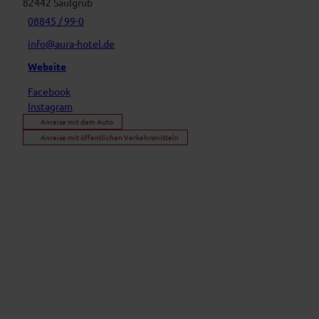
82442
Saulgrub
08845 / 99-0
info@aura-hotel.de
Website
Facebook
Instagram
Anreise mit dem Auto
Anreise mit öffentlichen Verkehrsmitteln