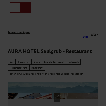
Z
u
Suche
Menü
m
I
n
h
a
Ammergauer Alpen
Teilen
PDF
l
t
AURA HOTEL Saulgrub - Restaurant
Bar
Biergarten
Bistro
Einkehr (Brotzeit)
Frühstück
Hotelrestaurant
Restaurant
bayerisch, deutsch, regionale Küche, regionale Zutaten, vegetarisch