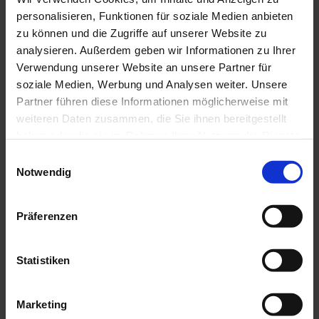
personalisieren, Funktionen für soziale Medien anbieten
zu können und die Zugriffe auf unserer Website zu
Kinder-Spielecke im Lokal
analysieren. Außerdem geben wir Informationen zu Ihrer
Verwendung unserer Website an unsere Partner für
Seminarräume
soziale Medien, Werbung und Analysen weiter. Unsere
Partner führen diese Informationen möglicherweise mit
Freies WLAN
weiteren Daten zusammen, die Sie ihnen bereitgestellt
haben oder die sie im Rahmen Ihrer Nutzung der Dienste
Klassifizierung
gesammelt haben.
E
Notwendig
wanderfreundlicher Betrieb
i
n
w
radlerfreundlicher Betrieb
Präferenzen
i
Küchenangebote
l
l
Statistiken
Frühstück
i
g
Marketing
u
Mittagstisch