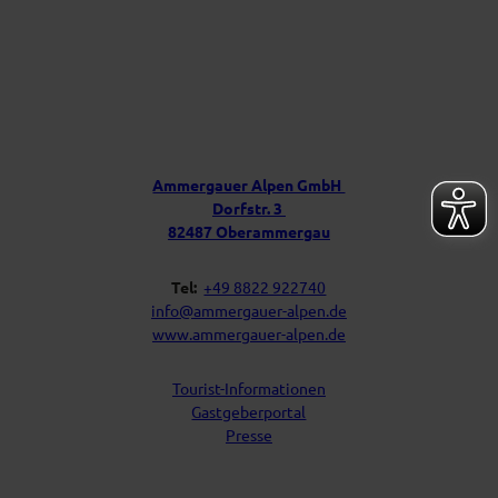
ü
r
D
e
i
Ü
n
b
P
e
o
s
r
t
u
f
Ammergauer Alpen GmbH
a
n
Dorfstr. 3
c
s
h
82487 Oberammergau
Tel:
+49 8822 922740
info@ammergauer-alpen.de
www.ammergauer-alpen.de
Tourist-Informationen
Gastgeberportal
Presse
I
Y
F
L