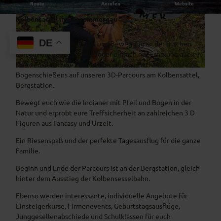
Route
Anrufen
Website
Instinktives Bogenschießen im Berg-Parcours auf dem
Kolbensattel in Oberammergau
© AktivArena am Kolben
© AktivArena am Kolben
DE
Ihr sucht Abenteuer, Spaß und Bewegung an der frischen
Luft für die ganze Familie, oder einfach nur Erholung allein?
Dann entdeckt die Faszination des instinktiven
© AktivArena am Kolben
Bogenschießens auf unseren 3D-Parcours am Kolbensattel,
Bergstation.
Bewegt euch wie die Indianer mit Pfeil und Bogen in der
Natur und erprobt eure Treffsicherheit an zahlreichen 3 D
Figuren aus Fantasy und Urzeit.
Ein Riesenspaß und der perfekte Tagesausflug für die ganze
Familie.
Beginn und Ende der Parcours ist an der Bergstation, gleich
hinter dem Ausstieg der Kolbensesselbahn.
Ebenso werden interessante, individuelle Angebote für
Einsteigerkurse, Firmenevents, Geburtstagsausflüge,
Junggesellenabschiede und Schulklassen für euch