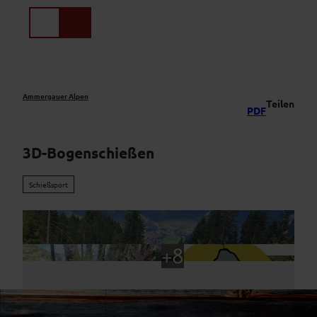
Z
u
Suche
Menü
m
I
n
h
a
Ammergauer Alpen
Teilen
PDF
l
t
3D-Bogenschießen
Schießsport