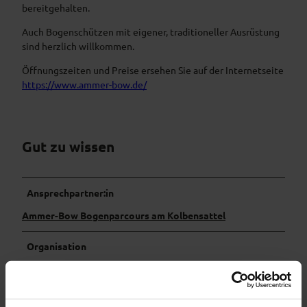
bereitgehalten.
Auch Bogenschützen mit eigener, traditioneller Ausrüstung
sind herzlich willkommen.
Öffnungszeiten und Preise ersehen Sie auf der Internetseite
https://www.ammer-bow.de/
Gut zu wissen
Ansprechpartner:in
Ammer-Bow Bogenparcours am Kolbensattel
Organisation
Ammergauer Alpen GmbH