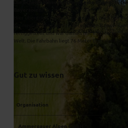
Die
Echelsbacher Brücke
ist eine Bogenbrück
Bayersoien.
Hier überquert die Bundesstraße 23 zwischen R
Ammerschlucht.Das 183 Meter lange Bauwerk wur
fertiggestellt und war damals mit 130 Meter B
© Ammergauer Alpen GmbH
Welt. Die Fahrbahn liegt 76 Meter über dem Talg
Gut zu wissen
Organisation
Ammergauer Alpen GmbH