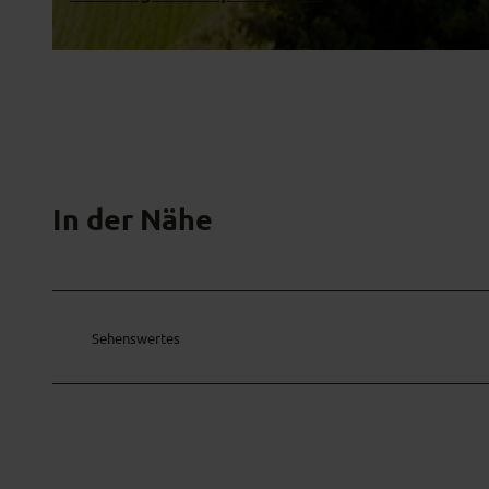
© (C) by RICOH GX200 User
In der Nähe
Sehenswertes