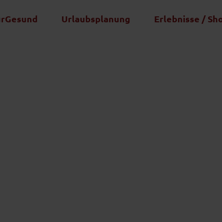
urGesund
Urlaubsplanung
Erlebnisse / Sh