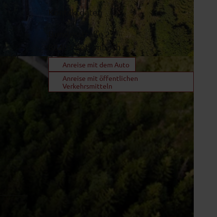
Kontaktdaten
Bundesstraße 23
82401
Rottenbuch
e der
Anreise mit dem Auto
Anreise mit öffentlichen
Verkehrsmitteln