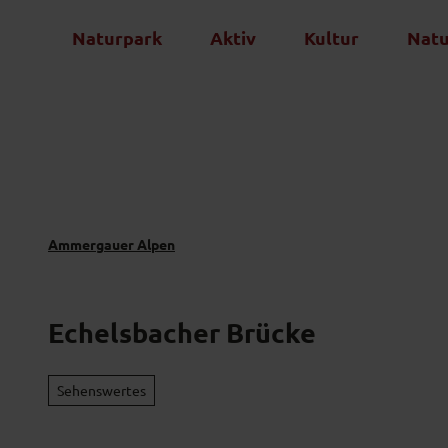
Z
Naturpark
Aktiv
Kultur
Nat
u
m
I
n
h
a
l
t
Ammergauer Alpen
Echelsbacher Brücke
Sehenswertes