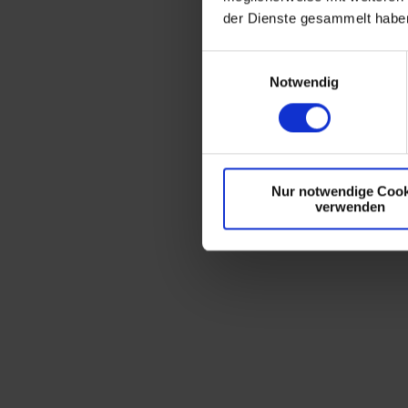
der Dienste gesammelt habe
E
Notwendig
i
n
w
i
l
Nur notwendige Cook
l
verwenden
i
g
u
n
g
s
a
u
s