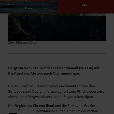
GPX
Route
6:00 h
14,09 km
© Thorsten Unseld, Mathias Neubauer
© Thorsten Unseld, Anton Brey
825 m
825 m
838 m
1.586 m
748 m
Start: Kloster, Ettal
Ziel: Kloster, Ettal
© Thorsten Unseld, Thomas Bichler
Bergtour von Ettal auf das Ettaler Manndl (1633 m) mit
Klettersteig. Abstieg nach Oberammergau.
Die Tour auf das Ettaler Manndl und hinunter über den
Soilasee
nach Oberammergau gehört zum Pflichtrepertoire
eines jeden Bergwanderers in den Bayerischen Alpen.
Der Beginn am
Kloster Ettal
und die Sicht vom Ettaler
Manndl zum
Zugspitzmassiv
bilden einen im deutschen