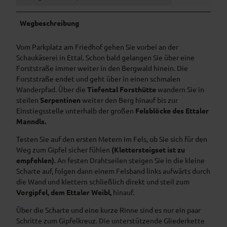
Wegbeschreibung
Vom Parkplatz am Friedhof gehen Sie vorbei an der
Schaukäserei in Ettal. Schon bald gelangen Sie über eine
Forststraße immer weiter in den Bergwald hinein. Die
Forststraße endet und geht über in einen schmalen
Wanderpfad. Über die
Tiefental Forsthütte
wandern Sie in
steilen
Serpentinen
weiter den Berg hinauf bis zur
Einstiegsstelle unterhalb der großen
Felsblöcke des Ettaler
Manndls.
Testen Sie auf den ersten Metern im Fels, ob Sie sich für den
Weg zum Gipfel sicher fühlen
(Klettersteigset ist zu
empfehlen)
. An festen Drahtseilen steigen Sie in die kleine
Scharte auf, folgen dann einem Felsband links aufwärts durch
die Wand und klettern schließlich direkt und steil zum
Vorgipfel, dem Ettaler Weibl,
hinauf.
Über die Scharte und eine kurze Rinne sind es nur ein paar
Schritte zum Gipfelkreuz. Die unterstützende Gliederkette