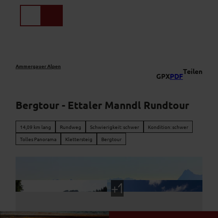
Z
u
Suche
Menü
m
I
n
h
a
Ammergauer Alpen
Teilen
GPX
PDF
l
t
Bergtour - Ettaler Manndl Rundtour
14,09 km lang
Rundweg
Schwierigkeit: schwer
Kondition: schwer
Tolles Panorama
Klettersteig
Bergtour