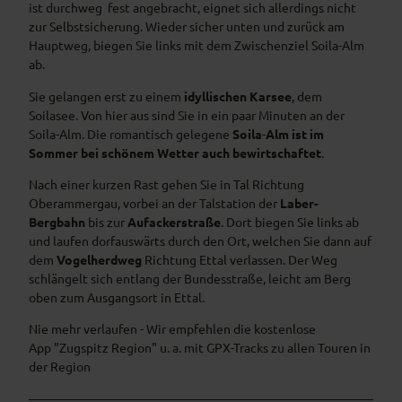
ist durchweg fest angebracht, eignet sich allerdings nicht
zur Selbstsicherung. Wieder sicher unten und zurück am
Hauptweg, biegen Sie links mit dem Zwischenziel Soila-Alm
ab.
Sie gelangen erst zu einem
idyllischen Karsee
, dem
Soilasee. Von hier aus sind Sie in ein paar Minuten an der
Soila-Alm. Die romantisch gelegene
Soila
-
Alm ist im
Sommer bei schönem Wetter auch bewirtschaftet
.
Nach einer kurzen Rast gehen Sie in Tal Richtung
Oberammergau, vorbei an der Talstation der
Laber-
Bergbahn
bis zur
Aufackerstraße
. Dort biegen Sie links ab
und laufen dorfauswärts durch den Ort, welchen Sie dann auf
dem
Vogelherdweg
Richtung Ettal verlassen. Der Weg
schlängelt sich entlang der Bundesstraße, leicht am Berg
oben zum Ausgangsort in Ettal.
Nie mehr verlaufen - Wir empfehlen die kostenlose
App "Zugspitz Region" u. a. mit GPX-Tracks zu allen Touren in
der Region