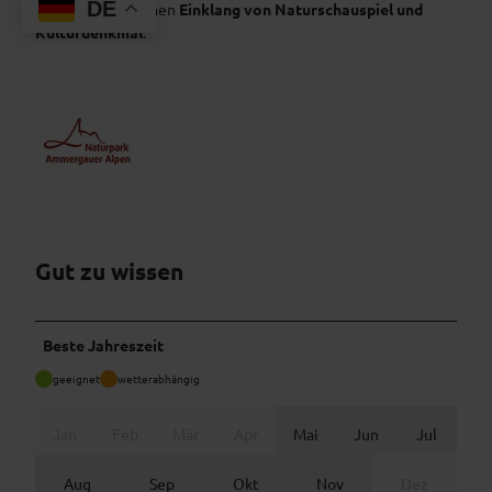
DE
Alpenraum seltenen
Einklang von Naturschauspiel und
Kulturdenkmal
.
Gut zu wissen
Beste Jahreszeit
geeignet
wetterabhängig
Jan
Feb
Mär
Apr
Mai
Jun
Jul
Aug
Sep
Okt
Nov
Dez