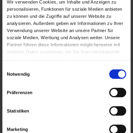
Wir verwenden Cookies, um Inhalte und Anzeigen zu
Mehr Informationen:
www.ammergauer-alpen.de/teststubn
personalisieren, Funktionen für soziale Medien anbieten
zu können und die Zugriffe auf unserer Website zu
Anreise & Parken
analysieren. Außerdem geben wir Informationen zu Ihrer
Verwendung unserer Website an unsere Partner für
Anfahrt
soziale Medien, Werbung und Analysen weiter. Unsere
A95, B23 über Ettal nach Oberammergau
Partner führen diese Informationen möglicherweise mit
Parken
weiteren Daten zusammen, die Sie ihnen bereitgestellt
Parkplatz Friedhof, Ettal
haben oder die sie im Rahmen Ihrer Nutzung der Dienste
gesammelt haben.
E
Öffentliche Verkehrsmittel
Notwendig
i
n
Der Start- und Endpunkt dieser Tour ist besonders bequem
mit der Ringbuslinie Ammergebirge zu erreichen.
w
Präferenzen
i
Alle Informationen zu dem Ringbus erfährst du
l
hier:
www.ammergauer-alpen.de/ringbus
l
Statistiken
i
Weitere Infos / Links
g
Marketing
u