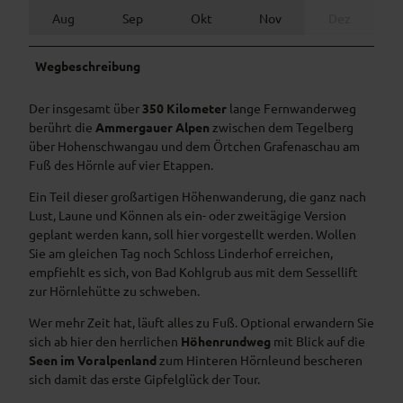
Aug
Sep
Okt
Nov
Dez
Wegbeschreibung
Der insgesamt über
350 Kilometer
lange Fernwanderweg
berührt die
Ammergauer Alpen
zwischen dem Tegelberg
über Hohenschwangau und dem Örtchen Grafenaschau am
Fuß des Hörnle auf vier Etappen.
Ein Teil dieser großartigen Höhenwanderung, die ganz nach
Lust, Laune und Können als ein- oder zweitägige Version
geplant werden kann, soll hier vorgestellt werden. Wollen
Sie am gleichen Tag noch Schloss Linderhof erreichen,
empfiehlt es sich, von Bad Kohlgrub aus mit dem Sessellift
zur Hörnlehütte zu schweben.
Wer mehr Zeit hat, läuft alles zu Fuß. Optional erwandern Sie
sich ab hier den herrlichen
Höhenrundweg
mit Blick auf die
Seen im Voralpenland
zum Hinteren Hörnleund bescheren
sich damit das erste Gipfelglück der Tour.