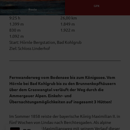
GPX
Route
9:25 h
26,00 km
1.399 m
1.849 m
830 m
1.922 m
1.092 m
Start: Hörnle Bergstation, Bad Kohlgrub
Ziel: Schloss Linderhof
Fernwanderweg vom Bodensee bis zum Königssee. Vom
Hörnle bei Bad Kohlgrub bis zu den Brunnenkopfhäusern
über dem Graswangtal verläuft der Weg durch die
Ammergauer Alpen. Einkehr- und
Übernachtungsmöglichkeiten auf insgesamt 3 Hütten!
Im Sommer 1858 reiste der bayerische König Maximilian II. in
fünf Wochen von Lindau nach Berchtesgaden. Als alpine
Variante folgt der Maximiliansweg mit seinem Verlauf dieser