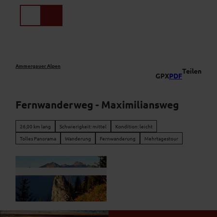
Z
u
Suche
Menü
m
I
n
h
a
Ammergauer Alpen
Teilen
GPX
PDF
l
t
Fernwanderweg - Maximiliansweg
26,00 km lang
Schwierigkeit: mittel
Kondition: leicht
Tolles Panorama
Wanderung
Fernwanderung
Mehrtagestour
© Thorsten Unseld, Anja Blieninger