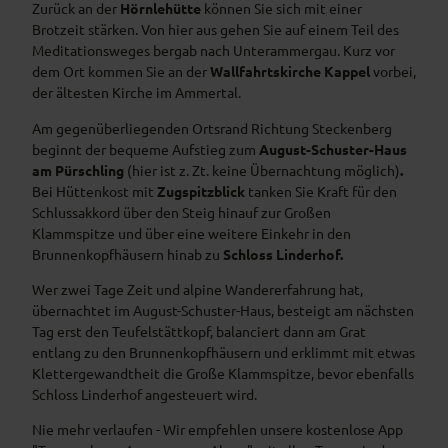
Zurück an der
Hörnlehütte
können Sie sich mit einer
Brotzeit stärken. Von hier aus gehen Sie auf einem Teil des
Meditationsweges bergab nach Unterammergau. Kurz vor
dem Ort kommen Sie an der
Wallfahrtskirche Kappel
vorbei,
der ältesten Kirche im Ammertal.
Am gegenüberliegenden Ortsrand Richtung Steckenberg
beginnt der bequeme Aufstieg zum
August-Schuster-Haus
am Pürschling
(hier ist z. Zt. keine Übernachtung möglich)
.
Bei Hüttenkost mit
Zugspitzblick
tanken Sie Kraft für den
Schlussakkord über den Steig hinauf zur Großen
Klammspitze und über eine weitere Einkehr in den
Brunnenkopfhäusern hinab zu
Schloss Linderhof.
Wer zwei Tage Zeit und alpine Wandererfahrung hat,
übernachtet im August-Schuster-Haus, besteigt am nächsten
Tag erst den Teufelstättkopf, balanciert dann am Grat
entlang zu den Brunnenkopfhäusern und erklimmt mit etwas
Klettergewandtheit die Große Klammspitze, bevor ebenfalls
Schloss Linderhof angesteuert wird.
Nie mehr verlaufen - Wir empfehlen unsere kostenlose App