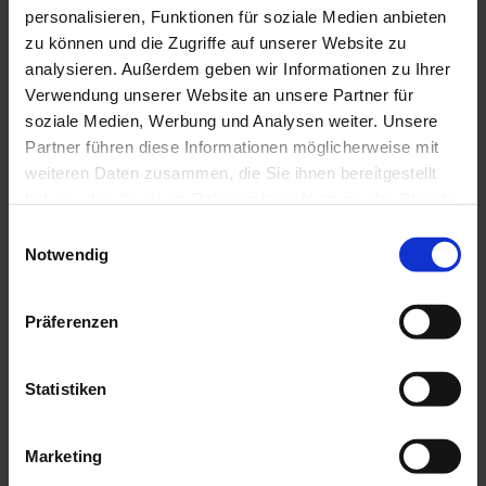
personalisieren, Funktionen für soziale Medien anbieten
Mehr Informationen:
www.ammergauer-alpen.de/teststubn
zu können und die Zugriffe auf unserer Website zu
analysieren. Außerdem geben wir Informationen zu Ihrer
Anreise & Parken
Verwendung unserer Website an unsere Partner für
soziale Medien, Werbung und Analysen weiter. Unsere
Anfahrt
Partner führen diese Informationen möglicherweise mit
A95, über Murnau nach Bad Kohlgrub (St2062)
weiteren Daten zusammen, die Sie ihnen bereitgestellt
Parken
haben oder die sie im Rahmen Ihrer Nutzung der Dienste
gesammelt haben.
Parkplatz Hörnle-Schwebebahn, Bad Kohlgrub
E
Notwendig
i
Parkplatz ist kostenpflichtig, mit elektronischer Gästekarte
n
und KönigsCard frei
w
Präferenzen
Parkdauer: maximal 7 Tagen
i
l
Öffentliche Verkehrsmittel
l
Statistiken
Zughaltestelle: Bad Kohlgrub, Bahnhof oder Kurhaus
i
Murnau - Bad Kohlgrub – Oberammergau
g
Marketing
u