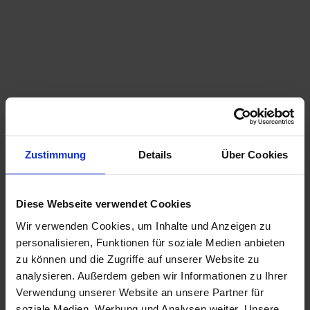
Zustimmung
Details
Über Cookies
P
Diese Webseite verwendet Cookies
r
I
o
Wir verwenden Cookies, um Inhalte und Anzeigen zu
n
s
s
personalisieren, Funktionen für soziale Medien anbieten
p
p
zu können und die Zugriffe auf unserer Website zu
i
e
r
analysieren. Außerdem geben wir Informationen zu Ihrer
k
a
Verwendung unserer Website an unsere Partner für
t
t
i
b
soziale Medien, Werbung und Analysen weiter. Unsere