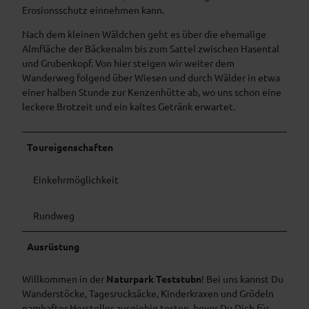
Erosionsschutz einnehmen kann.
Nach dem kleinen Wäldchen geht es über die ehemalige
Almfläche der Bäckenalm bis zum Sattel zwischen Hasental
und Grubenkopf. Von hier steigen wir weiter dem
Wanderweg folgend über Wiesen und durch Wälder in etwa
einer halben Stunde zur Kenzenhütte ab, wo uns schon eine
leckere Brotzeit und ein kaltes Getränk erwartet.
Toureigenschaften
Einkehrmöglichkeit
Rundweg
Ausrüstung
Willkommen in der
Naturpark Teststubn
! Bei uns kannst Du
Wanderstöcke, Tagesrucksäcke, Kinderkraxen und Grödeln
namhafter Hersteller ausgiebig testen, bevor Du Dich für