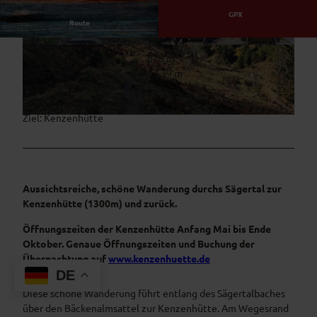
GPX
Route
5:20 h
14,94 km
© Naturpark Ranger, Naturpark Ammergauer Al
© Naturpark Ranger, Naturpark Ammergauer Al
826 m
826 m
pen
pen
970 m
1.539 m
569 m
Start: Parkplatz Scheinberg
Ziel: Kenzenhütte
© Naturpark Ammergauer Alpen
Aussichtsreiche, schöne Wanderung durchs Sägertal zur
Kenzenhütte (1300m) und zurück.
Öffnungszeiten der Kenzenhütte Anfang Mai bis Ende
Oktober. Genaue Öffnungszeiten und Buchung der
Übernachtung auf
www.kenzenhuette.de
DE
Diese schöne Wanderung führt entlang des Sägertalbaches
über den Bäckenalmsattel zur Kenzenhütte. Am Wegesrand