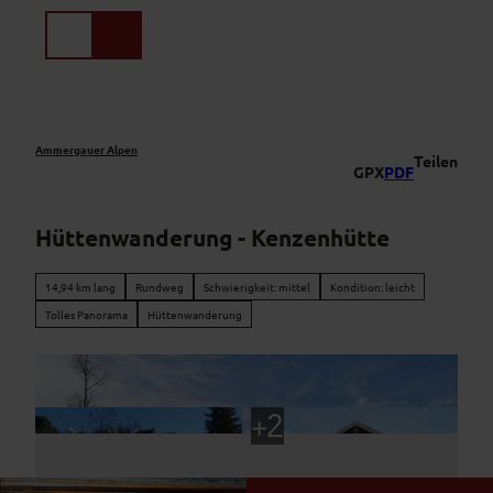
Z
u
Suche
Menü
m
I
n
h
a
Ammergauer Alpen
Teilen
GPX
PDF
l
t
Hüttenwanderung - Kenzenhütte
14,94 km lang
Rundweg
Schwierigkeit: mittel
Kondition: leicht
Tolles Panorama
Hüttenwanderung