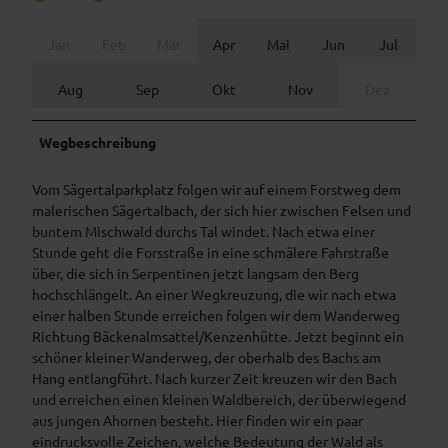
Jan
Feb
Mär
Apr
Mai
Jun
Jul
Aug
Sep
Okt
Nov
Dez
Wegbeschreibung
Vom Sägertalparkplatz folgen wir auf einem Forstweg dem
malerischen Sägertalbach, der sich hier zwischen Felsen und
buntem Mischwald durchs Tal windet. Nach etwa einer
Stunde geht die Forsstraße in eine schmälere Fahrstraße
über, die sich in Serpentinen jetzt langsam den Berg
hochschlängelt. An einer Wegkreuzung, die wir nach etwa
einer halben Stunde erreichen folgen wir dem Wanderweg
Richtung Bäckenalmsattel/Kenzenhütte. Jetzt beginnt ein
schöner kleiner Wanderweg, der oberhalb des Bachs am
Hang entlangführt. Nach kurzer Zeit kreuzen wir den Bach
und erreichen einen kleinen Waldbereich, der überwiegend
aus jungen Ahornen besteht. Hier finden wir ein paar
eindrucksvolle Zeichen, welche Bedeutung der Wald als