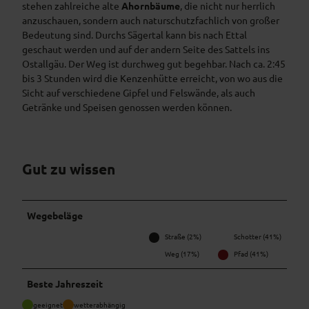
stehen zahlreiche alte
Ahornbäume
, die nicht nur herrlich
anzuschauen, sondern auch naturschutzfachlich von großer
Bedeutung sind. Durchs Sägertal kann bis nach Ettal
geschaut werden und auf der andern Seite des Sattels ins
Ostallgäu. Der Weg ist durchweg gut begehbar. Nach ca. 2:45
bis 3 Stunden wird die Kenzenhütte erreicht, von wo aus die
Sicht auf verschiedene Gipfel und Felswände, als auch
Getränke und Speisen genossen werden können.
Gut zu wissen
Wegebeläge
Straße (2%)
Schotter (41%)
Weg (17%)
Pfad (41%)
Beste Jahreszeit
geeignet
wetterabhängig