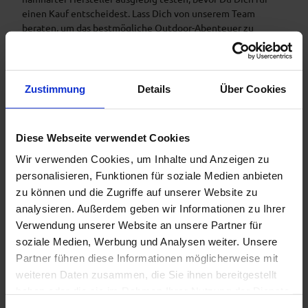
einen Kauf entscheidest. Lass Dich von unserem Team
beraten, um das bestmögliche Outdoor-Abenteuer zu
erleben. Unsere
Naturpark Teststubn
findest Du in den
Touristinformationen
Bad Bayersoien
und
Bad
Kohlgrub
und im
Drahtesel Verleih Lukas Spindler
in
Oberammergau.
Zustimmung
Details
Über Cookies
Mehr Informationen:
www.ammergauer-alpen.de/teststubn
Diese Webseite verwendet Cookies
Anreise & Parken
Wir verwenden Cookies, um Inhalte und Anzeigen zu
Anfahrt
personalisieren, Funktionen für soziale Medien anbieten
zu können und die Zugriffe auf unserer Website zu
Adresse:
analysieren. Außerdem geben wir Informationen zu Ihrer
Parkplatz Sägertal, Sägertal, 82488 Ettal - Linderhof
Verwendung unserer Website an unsere Partner für
soziale Medien, Werbung und Analysen weiter. Unsere
A95 München – Garmisch bis Autobahnende und weiter nach
Partner führen diese Informationen möglicherweise mit
Oberau. Rechts nach Oberammergau abbiegen, durch Ettal
und vor Oberammergau links Richtung Schloß Linderhof. An
weiteren Daten zusammen, die Sie ihnen bereitgestellt
Linderhof vorbei auf Parkplatz Sägertal.
haben oder die sie im Rahmen Ihrer Nutzung der Dienste
gesammelt haben.