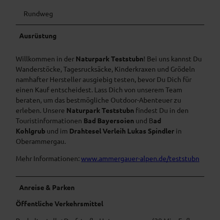
Rundweg
Ausrüstung
Willkommen in der
Naturpark Teststubn
! Bei uns kannst Du
Wanderstöcke, Tagesrucksäcke, Kinderkraxen und Grödeln
namhafter Hersteller ausgiebig testen, bevor Du Dich für
einen Kauf entscheidest. Lass Dich von unserem Team
beraten, um das bestmögliche Outdoor-Abenteuer zu
erleben. Unsere
Naturpark Teststubn
findest Du in den
Touristinformationen
Bad Bayersoien
und B
ad
Kohlgrub
und im
Drahtesel Verleih Lukas Spindler
in
Oberammergau.
Mehr Informationen:
www.ammergauer-alpen.de/teststubn
Anreise & Parken
Öffentliche Verkehrsmittel