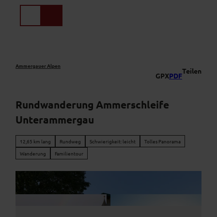
Z
u
Suche
Menü
m
I
n
h
a
Ammergauer Alpen
Teilen
GPX
PDF
l
t
Rundwanderung Ammerschleife
Unterammergau
12,65 km lang
Rundweg
Schwierigkeit: leicht
Tolles Panorama
Wanderung
Familientour