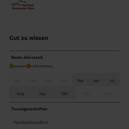
Gut zu wissen
Beste Jahreszeit
geeignet
wetterabhängig
Jan
Feb
Mär
Apr
Mai
Jun
Jul
Aug
Sep
Okt
Nov
Dez
Toureigenschaften
Familienfreundlich