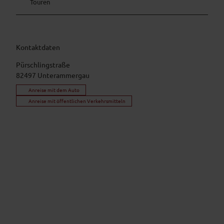
Touren
Kontaktdaten
Pürschlingstraße
82497
Unterammergau
Anreise mit dem Auto
Anreise mit öffentlichen Verkehrsmitteln