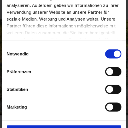
mehr erfahren
Wanderung Schleifmühlklamm
analysieren. Außerdem geben wir Informationen zu Ihrer
Verwendung unserer Website an unsere Partner für
soziale Medien, Werbung und Analysen weiter. Unsere
© Günther Warmuth
Partner führen diese Informationen möglicherweise mit
weiteren Daten zusammen, die Sie ihnen bereitgestellt
haben oder die sie im Rahmen Ihrer Nutzung der Dienste
gesammelt haben.
E
Notwendig
i
n
w
Präferenzen
i
l
l
Statistiken
i
g
Marketing
u
n
g