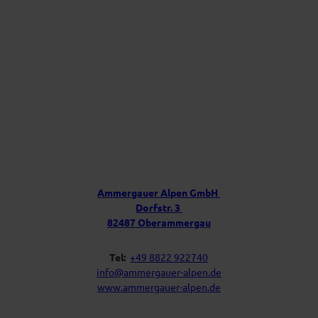
r
r
A
l
p
e
n
f
ü
r
D
e
i
Ü
n
b
P
e
o
s
r
t
u
f
Ammergauer Alpen GmbH
a
n
Dorfstr. 3
c
s
h
82487 Oberammergau
Tel:
+49 8822 922740
info@ammergauer-alpen.de
www.ammergauer-alpen.de