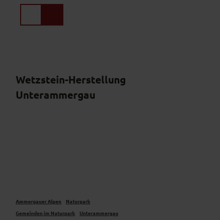
Z
u
Suche
Menü
m
I
n
h
a
l
Wetzstein-Herstellung
t
Unterammergau
Ammergauer Alpen
Naturpark
Gemeinden im Naturpark
Unterammergau